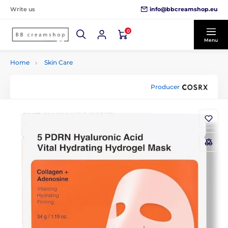
info@bbcreamshop.eu
Write us
0
Menu
Home
Skin Care
Producer