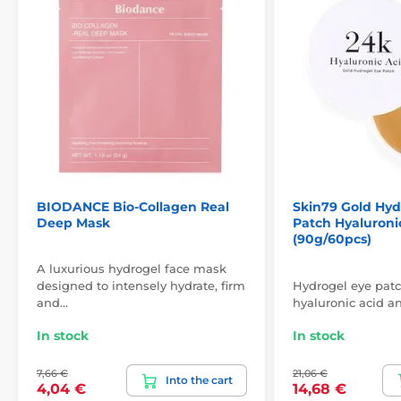
BIODANCE Bio-Collagen Real
Skin79 Gold Hyd
Deep Mask
Patch Hyaluroni
(90g/60pcs)
A luxurious hydrogel face mask
designed to intensely hydrate, firm
Hydrogel eye pat
and…
hyaluronic acid a
In stock
In stock
7,66 €
21,06 €
Into the cart
4,04 €
14,68 €