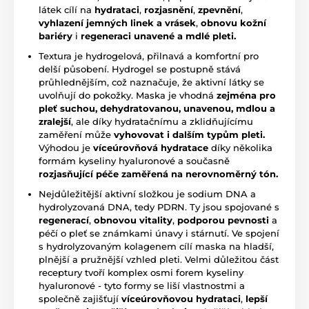
látek cílí na
hydrataci
,
rozjasnění
,
zpevnění
,
vyhlazení jemných linek a vrásek
,
obnovu kožní
bariéry
i
regeneraci
unavené a mdlé pleti.
Textura je hydrogelová, přilnavá a komfortní pro
delší působení. Hydrogel se postupně stává
průhlednějším, což naznačuje, že aktivní látky se
uvolňují do pokožky. Maska je vhodná
zejména pro
pleť suchou, dehydratovanou, unavenou, mdlou a
zralejší
, ale díky hydratačnímu a zklidňujícímu
zaměření může
vyhovovat i dalším typům pleti.
Výhodou je
víceúrovňová hydratace
díky několika
formám kyseliny hyaluronové a současně
rozjasňující péče zaměřená na nerovnoměrný tón.
Nejdůležitější aktivní složkou je sodium DNA a
hydrolyzovaná DNA, tedy PDRN. Ty jsou spojované s
regenerací
,
obnovou vitality
,
podporou pevnosti
a
péčí o pleť se známkami únavy i stárnutí. Ve spojení
s hydrolyzovaným kolagenem cílí maska na hladší,
plnější a pružnější vzhled pleti. Velmi důležitou část
receptury tvoří komplex osmi forem kyseliny
hyaluronové - tyto formy se liší vlastnostmi a
společně zajišťují
víceúrovňovou hydrataci
,
lepší