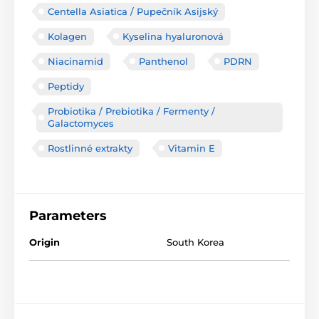
Centella Asiatica / Pupečník Asijský
Kolagen
Kyselina hyaluronová
Niacinamid
Panthenol
PDRN
Peptidy
Probiotika / Prebiotika / Fermenty /
Galactomyces
Rostlinné extrakty
Vitamin E
Parameters
Origin
South Korea