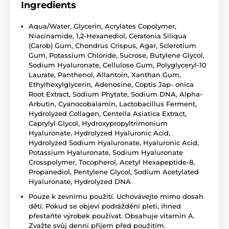
Ingredients
Aqua/Water, Glycerin, Acrylates Copolymer,
Niacinamide, 1,2-Hexanediol, Ceratonia Siliqua
(Carob) Gum, Chondrus Crispus, Agar, Sclerotium
Gum, Potassium Chloride, Sucrose, Butylene Glycol,
Sodium Hyaluronate, Cellulose Gum, Polyglyceryl-10
Laurate, Panthenol, Allantoin, Xanthan Gum,
Ethylhexylglycerin, Adenosine, Coptis Jap- onica
Root Extract, Sodium Phytate, Sodium DNA, Alpha-
Arbutin, Cyanocobalamin, Lactobacillus Ferment,
Hydrolyzed Collagen, Centella Asiatica Extract,
Caprylyl Glycol, Hydroxypropyltrimonium
Hyaluronate, Hydrolyzed Hyaluronic Acid,
Hydrolyzed Sodium Hyaluronate, Hyaluronic Acid,
Potassium Hyaluronate, Sodium Hyaluronate
Crosspolymer, Tocopherol, Acetyl Hexapeptide-8,
Propanediol, Pentylene Glycol, Sodium Acetylated
Hyaluronate, Hydrolyzed DNA
Pouze k zevnímu použití. Uchovávejte mimo dosah
dětí. Pokud se objeví podráždění pleti, ihned
přestaňte výrobek používat. Obsahuje vitamin A.
Zvažte svůj denní příjem před použitím.