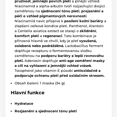
pružnost
,
jemnější povrch pleti
a plnější vzhled.
Niacinamid a alpha-arbutin tvoří rozjasňující dvojici
zaměřenou na
sjednocení tónu pleti
,
projasně
ní a
péči o vzhled pigmentových nerovností
.
Niacinamid navíc přispívá k
posílení kožní bariéry
a
zlepšení celkové kondice pleti. Panthenol, Alantoin
a Centella asiatica extract se starají o
zklidnění
,
komfort pleti
a
regeneraci
. Tato kombinace je
přínosná hlavně ve chvíli, kdy je pleť
vysušená,
oslabená nebo podrážděná.
Lactobacillus ferment
doplňuje recepturu o fermentovanou složku
zaměřenou na
podporu bariéry a lepší rovnováhu
pleti.
Adenosin doplňuje
anti-age zaměření masky
a cílí na vyhlazení a jemnější vzhled vráse
k
.
Tocopherol jako vitamin E působí
antioxidačně a
podporuje ochranu pleti před oxidačním stresem.
Obsah balení: 1 maska (34 g)
Hlavní funkce
Hydratace
Rozjasnění a sjednocení tónu pleti