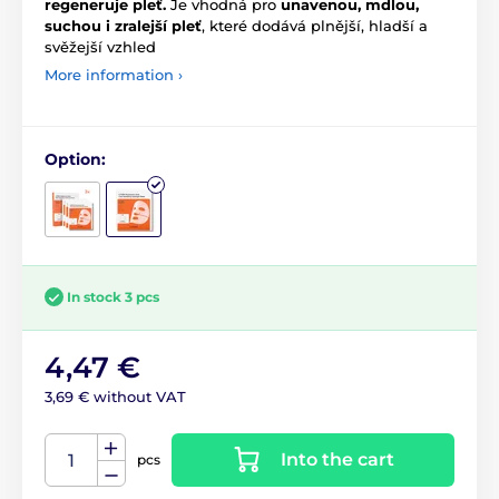
regeneruje pleť.
Je vhodná pro
unavenou, mdlou,
suchou i zralejší pleť
, které dodává plnější, hladší a
svěžejší vzhled
More information ›
Option:
In stock 3 pcs
4,47 €
3,69 € without VAT
Into the cart
pcs