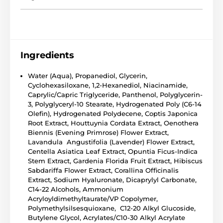
Ingredients
Water (Aqua), Propanediol, Glycerin,
Cyclohexasiloxane, 1,2-Hexanediol, Niacinamide,
Caprylic/Capric Triglyceride, Panthenol, Polyglycerin-
3, Polyglyceryl-10 Stearate, Hydrogenated Poly (C6-14
Olefin), Hydrogenated Polydecene, Coptis Japonica
Root Extract, Houttuynia Cordata Extract, Oenothera
Biennis (Evening Primrose) Flower Extract,
Lavandula Angustifolia (Lavender) Flower Extract,
Centella Asiatica Leaf Extract, Opuntia Ficus-Indica
Stem Extract, Gardenia Florida Fruit Extract, Hibiscus
Sabdariffa Flower Extract, Corallina Officinalis
Extract, Sodium Hyaluronate, Dicaprylyl Carbonate,
C14-22 Alcohols, Ammonium
Acryloyldimethyltaurate/VP Copolymer,
Polymethylsilsesquioxane, C12-20 Alkyl Glucoside,
Butylene Glycol, Acrylates/C10-30 Alkyl Acrylate