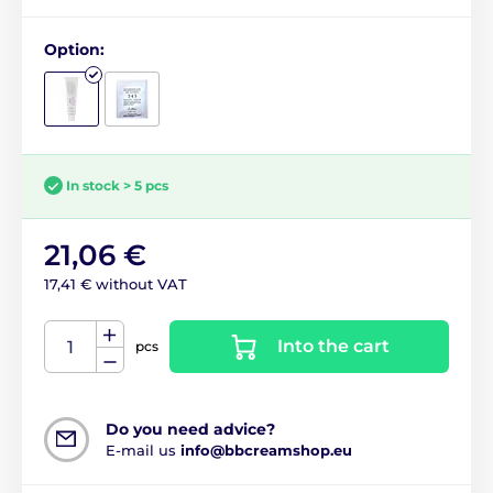
Option:
In stock > 5 pcs
21,06 €
17,41 € without VAT
Into the cart
pcs
Do you need advice?
E-mail us
info@bbcreamshop.eu