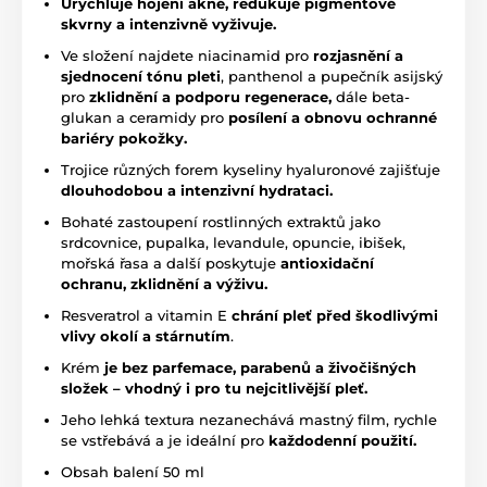
Urychluje hojení akné, redukuje pigmentové
skvrny a intenzivně vyživuje.
Ve složení najdete niacinamid pro
rozjasnění a
sjednocení tónu pleti
, panthenol a pupečník asijský
pro
zklidnění a podporu regenerace,
dále beta-
glukan a ceramidy pro
posílení a obnovu ochranné
bariéry pokožky.
Trojice různých forem kyseliny hyaluronové zajišťuje
dlouhodobou a intenzivní hydrataci.
Bohaté zastoupení rostlinných extraktů jako
srdcovnice, pupalka, levandule, opuncie, ibišek,
mořská řasa a další poskytuje
antioxidační
ochranu, zklidnění a výživu.
Resveratrol a vitamin E
chrání pleť před škodlivými
vlivy okolí a stárnutím
.
Krém
je bez parfemace, parabenů a živočišných
složek – vhodný i pro tu nejcitlivější pleť.
Jeho lehká textura nezanechává mastný film, rychle
se vstřebává a je ideální pro
každodenní použití.
Obsah balení 50 ml