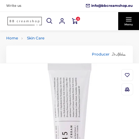
info@bbcreamshop.eu
Write us
0
Menu
Home
Skin Care
Producer