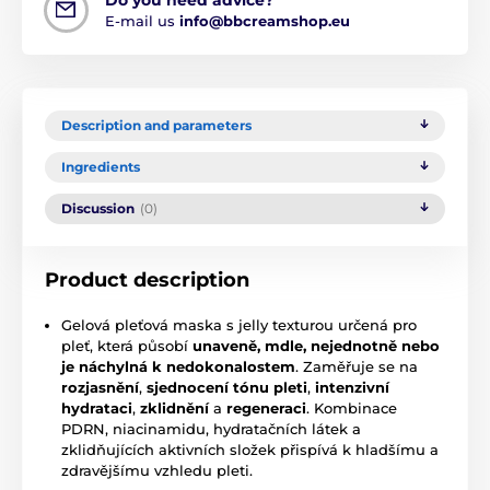
Do you need advice?
E-mail us
info@bbcreamshop.eu
Description and parameters
Ingredients
Discussion
(0)
Product description
Gelová pleťová maska s jelly texturou určená pro
pleť, která působí
unaveně, mdle, nejednotně nebo
je náchylná k nedokonalostem
. Zaměřuje se na
rozjasnění
,
sjednocení tónu pleti
,
intenzivní
hydrataci
,
zklidnění
a
regeneraci
. Kombinace
PDRN, niacinamidu, hydratačních látek a
zklidňujících aktivních složek přispívá k hladšímu a
zdravějšímu vzhledu pleti.