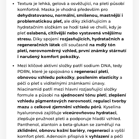
Textura je lehká, gelová a osvěžující, na pleti působí
komfortně. Maska je vhodná především pro
dehydratovanou, normální, smíšenou, mastnější i
problematickou pleť,
ale díky zklidňujícím a
hydratačním složkám se hodí také ve chvíli, kdy je
pleť
oslabená, citlivější nebo vystavená vnějšímu
stresu.
Díky spojení
rozjasňujících, hydratačních a
regeneračních látek
cílí současně
na mdlý tón
pleti, nerovnoměrný vzhled, první známky stárnutí
i narušený komfort pokožky.
Mezi klíčové aktivní složky patří sodium DNA, tedy
PDRN, které je spojováno s
regenerací pleti
,
obnovou vzhledu pokožky
,
posílením elasticity
a
péčí o pleť s viditelnými známkami únavy.
Niacinamid patří mezi hlavní rozjasňující složky
formule a působí na
sjednocení tónu pleti
,
zlepšení
vzhledu pigmentových nerovností
,
regulaci tvorby
mazu
a
celkové zjemnění vzhledu pórů
. Kyselina
hyaluronová zajišťuje
víceúrovňovou hydrataci
,
zlepšuje pružnost pleti a podporuje hladší vzhled.
Panthenol, alantoin a beta-glukan se zaměřují na
zklidnění
,
obnovu kožní bariéry
,
regeneraci
a vyšší
komfort pleti. Adenosin přispívá k
vyhlazení
a péči