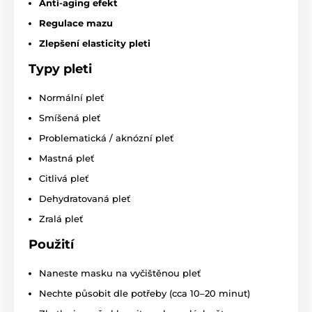
Anti-aging efekt
Regulace mazu
Zlepšení elasticity pleti
Typy pleti
Normální pleť
Smíšená pleť
Problematická / aknózní pleť
Mastná pleť
Citlivá pleť
Dehydratovaná pleť
Zralá pleť
Použití
Naneste masku na vyčištěnou pleť
Nechte působit dle potřeby (cca 10–20 minut)