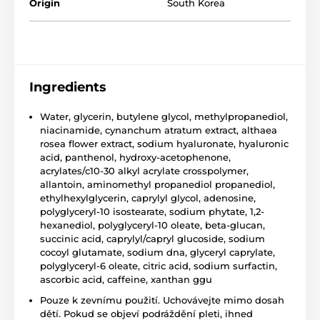
Origin
South Korea
Ingredients
Water, glycerin, butylene glycol, methylpropanediol,
niacinamide, cynanchum atratum extract, althaea
rosea flower extract, sodium hyaluronate, hyaluronic
acid, panthenol, hydroxy-acetophenone,
acrylates/c10-30 alkyl acrylate crosspolymer,
allantoin, aminomethyl propanediol propanediol,
ethylhexylglycerin, caprylyl glycol, adenosine,
polyglyceryl-10 isostearate, sodium phytate, 1,2-
hexanediol, polyglyceryl-10 oleate, beta-glucan,
succinic acid, caprylyl/capryl glucoside, sodium
cocoyl glutamate, sodium dna, glyceryl caprylate,
polyglyceryl-6 oleate, citric acid, sodium surfactin,
ascorbic acid, caffeine, xanthan ggu
Pouze k zevnímu použití. Uchovávejte mimo dosah
dětí. Pokud se objeví podráždění pleti, ihned