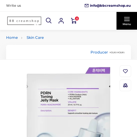
info@bbcreamshop.eu
Write us
0
Menu
Home
Skin Care
Producer