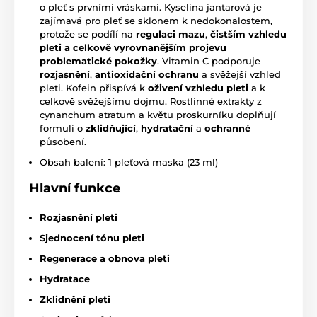
o pleť s prvními vráskami. Kyselina jantarová je
zajímavá pro pleť se sklonem k nedokonalostem,
protože se podílí na
regulaci mazu
,
čistším vzhledu
p
leti a celkově vyrovnanějším projevu
problematické pokožky
. Vitamin C podporuje
rozjasnění
,
antioxidační ochranu
a svěžejší vzhled
pleti. Kofein přispívá k
oživení vzhledu pleti
a k
celkově svěžejšímu dojmu. Rostlinné extrakty z
cynanchum atratum a květu proskurníku doplňují
formuli o
zklidňující
,
hydratační
a
ochranné
působení.
Obsah balení: 1 pleťová maska (23 ml)
H
lavní funkce
Rozjasnění pleti
Sjednocení tónu pleti
Regenerace a obnova pleti
Hydratace
Zklidnění pleti