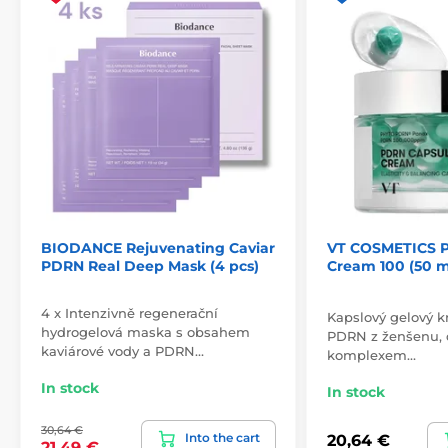
BIODANCE Rejuvenating Caviar
VT COSMETICS 
PDRN Real Deep Mask (4 pcs)
Cream 100 (50 m
4 x Intenzivně regenerační
Kapslový gelový k
hydrogelová maska s obsahem
PDRN z ženšenu, d
kaviárové vody a PDRN…
komplexem…
In stock
In stock
30,64 €
Into the cart
20,64 €
21,49 €