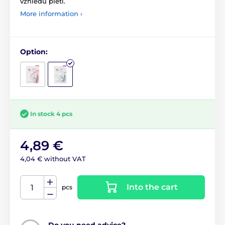
vzhledu pleti.
More information ›
Option:
In stock 4 pcs
4,89 €
4,04 € without VAT
Into the cart
pcs