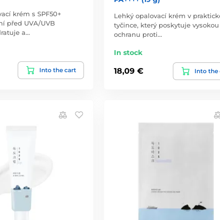
vací krém s SPF50+
Lehký opalovací krém v praktick
ní před UVA/UVB
tyčince, který poskytuje vysokou
ratuje a…
ochranu proti…
In stock
Into the cart
18,09 €
Into the