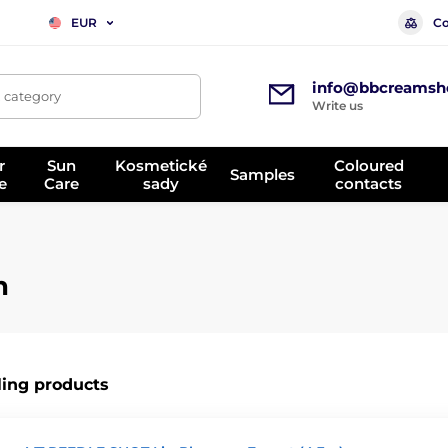
Co
EUR
info@bbcreamsh
, category
Write us
r
Sun
Kosmetické
Coloured
Samples
e
Care
sady
contacts
n
ling products