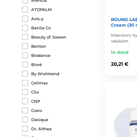
Arencia
ATOPALM
Axis-y
ROUND LAB
Cream (30 
Banila Co
Intenzivní h
Beauty of Joseon
vráskám.
Benton
In stock
Biodance
20,21 €
Bioré
By Wishtrend
Celimax
Clio
CNP
Cosrx
Dasique
Dr. Althea