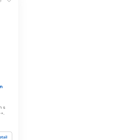
n
m s
+.
tail