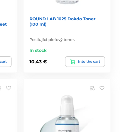
ROUND LAB 1025 Dokdo Toner
eet
(100 ml)
Posilující pleťový toner.
In stock
10,43 €
 cart
Into the cart