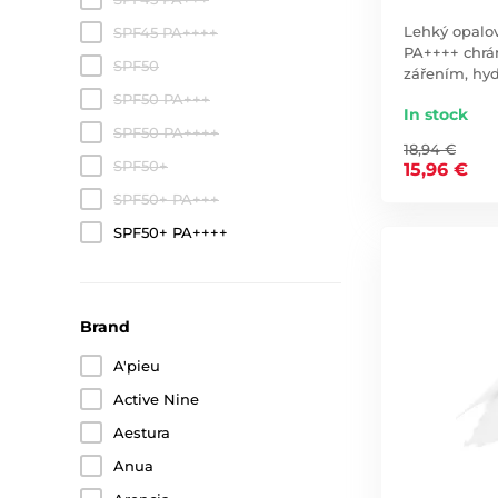
Lehký opalo
SPF45 PA++++
PA++++ chrá
SPF50
zářením, hyd
SPF50 PA+++
In stock
SPF50 PA++++
18,94 €
SPF50+
15,96 €
SPF50+ PA+++
SPF50+ PA++++
Brand
A'pieu
Active Nine
Aestura
Anua