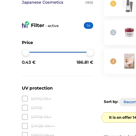
Japanese Cosmetics
(160)
Filter
- active
14
Price
0.43 €
186.81 €
UV protection
SPF12 PA+
Sort by:
Reco
SPF15
SPF18 PA+
It is on offer 
SPF20 PA++
SPF22 PA++