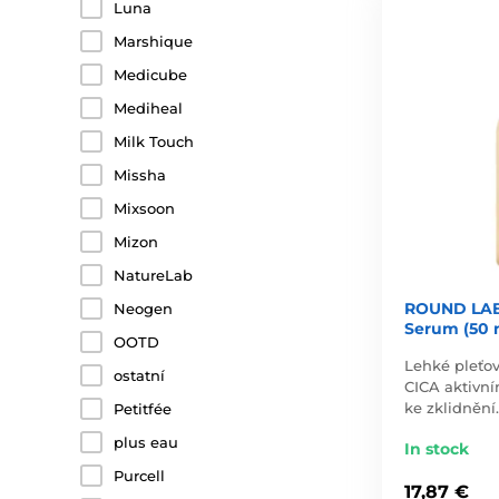
Luna
Marshique
Medicube
Mediheal
Milk Touch
Missha
Mixsoon
Mizon
NatureLab
ROUND LAB
Neogen
Serum (50 
OOTD
Lehké pleťo
ostatní
CICA aktivní
ke zklidnění
Petitfée
plus eau
In stock
Purcell
17,87 €