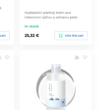
é
Hydratační pleťový krém pro
intenzivní výživu a ochranu pleti.
In stock
25,32 €
 cart
Into the cart