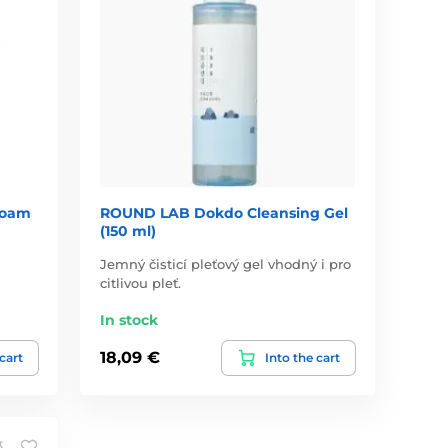
Foam
ROUND LAB Dokdo Cleansing Gel
(150 ml)
Jemný čisticí pleťový gel vhodný i pro
citlivou pleť.
In stock
18,09 €
 cart
Into the cart