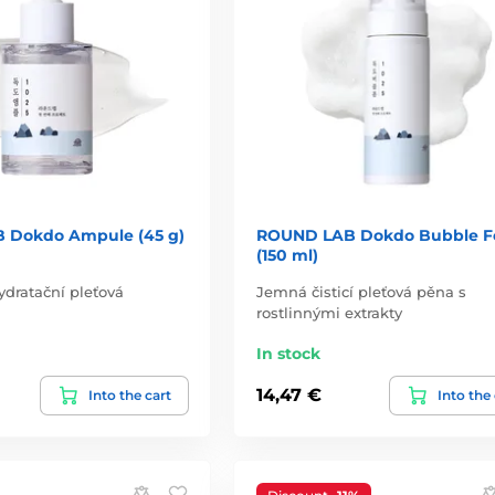
 Dokdo Ampule (45 g)
ROUND LAB Dokdo Bubble 
(150 ml)
ydratační pleťová
Jemná čisticí pleťová pěna s
rostlinnými extrakty
In stock
14,47 €
Into the cart
Into the