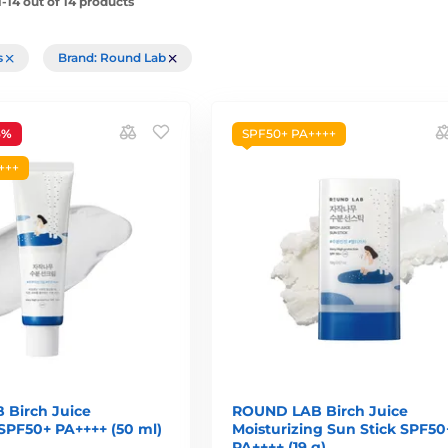
-14 out of 14 products
rs
Brand: Round Lab
6%
SPF50+ PA++++
+++
Birch Juice
ROUND LAB Birch Juice
SPF50+ PA++++ (50 ml)
Moisturizing Sun Stick SPF50
PA++++ (19 g)