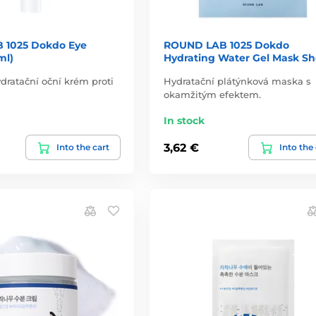
 1025 Dokdo Eye
ROUND LAB 1025 Dokdo
ml)
Hydrating Water Gel Mask Sh
ydratační oční krém proti
Hydratační plátýnková maska s
okamžitým efektem.
In stock
3,62 €
Into the cart
Into the