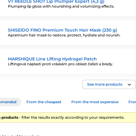
VT REEDLE SHOT Lip Plumper Expert (4,3 g)
Plumping lip gloss with nourishing and volumizing effects.
SHISEIDO FINO Premium Touch Hair Mask (230 g)
Apremium hair mask to restore, protect, hydrate and nourish.
MARSHIQUE Line Lifting Hydrogel Patch
Liftingové náplasti proti vráskám pro oblast čelisti a brady.
See more products
mmended
From the cheapest
From the most expensive
From
14 products
- filter the results exactly according to your requirements.