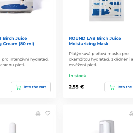
Birch Juice
ROUND LAB Birch Juice
g Cream (80 ml)
Moisturizing Mask
Plátýnková pleťová maska pro
 pro intenzivní hydrataci,
okamžitou hydrataci, zklidnění 
chranu pleti.
osvěžení pleti.
In stock
2,55 €
Into the cart
Into the