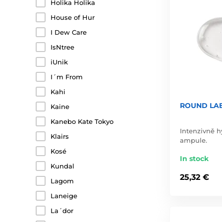
Holika Holika
House of Hur
I Dew Care
IsNtree
iUnik
I´m From
Kahi
ROUND LAB
Kaine
Kanebo Kate Tokyo
Intenzivně h
Klairs
ampule.
Kosé
In stock
Kundal
25,32 €
Lagom
Laneige
La´dor