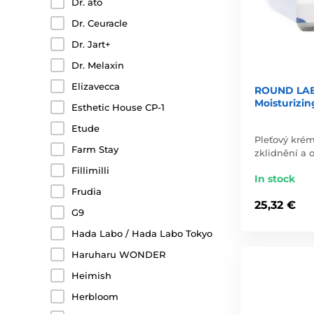
Dr. ato
Dr. Ceuracle
Dr. Jart+
Dr. Melaxin
Elizavecca
ROUND LAB 
Moisturizin
Esthetic House CP-1
Etude
Pleťový krém
Farm Stay
zklidnění a o
Fillimilli
In stock
Frudia
25,32 €
G9
Hada Labo / Hada Labo Tokyo
Haruharu WONDER
Heimish
Herbloom