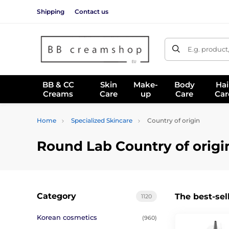
Shipping
Contact us
E.g. product
BB & CC
Skin
Make-
Body
Hai
Creams
Care
up
Care
Car
Home
Specialized Skincare
Country of origin
Round Lab Country of origi
Category
The best-sel
1120
Korean cosmetics
(960)