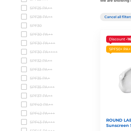
We are showing 1
SPF25 PA++
SPF28 PA++
Cancel all filte
SPF30
SPF30 PA++
Discount
-1
SPF30 PA+++
SPF50+ PA+
SPF30 PA++++
SPF32 PA++
SPF33 PA++
SPF35 PA+
SPF35 PA+++
SPF37 PA++
SPF40 PA++
SPF42 PA+++
ROUND LAB 
SPF43 PA+++
Sunscreen 
SPF45 PA+++