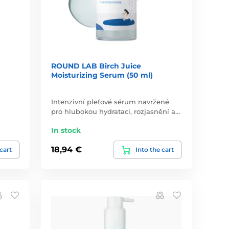
ROUND LAB Birch Juice
Moisturizing Serum (50 ml)
a
Intenzivní pleťové sérum navržené
pro hlubokou hydrataci, rozjasnění a…
In stock
18,94 €
 cart
Into the cart