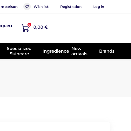
mparison
Wish list
Registration
Log in
op.eu
0
0,00 €
Specialized
New
Ingredience
Brands
Skincare
arrivals