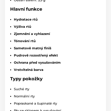
Hlavní
funkce
Hydratace rtů
Výživa rtů
Zjemnění a vyhlazení
Tónování rtů
Sametově matný finiš
Pudrově rozostřený efekt
Ochrana před vysušováním
Vrstvitelná barva
Typy pokožky
Suché rty
Normální rty
Popraskané a šupinaté rty
Rty se sklonem k vysušování