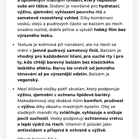
suše ani těžce.
Složení je navržené pro
hydrataci
,
výživu
,
zjemnění
,
vyhlazení povrchu rtů
a
sametově rozostřený vzhled
. Díky kombinaci
vosků, olejů a pudrových částic se balzám po rtech
snadno roztírá, dobře přilne a vytváří
hebký film bez
výrazného lesku.
Textura je krémová při nanášení, ale na rtech se
mění v
jemně pudrový sametový finiš.
Balzám je
vhodný pro každodenní líčení, pro suché rty i pro
ty, kdo chtějí barevný balzám bez klasického
lesklého efektu.
Barvu lze vrstvit od jemného
tónování až po výraznější odstín.
Balzám je
veganský.
Mezi klíčové složky patří skvalan, který podporuje
výživu
,
zjemnění
a
ochranu lipidové bariéry
.
Makadamiový olej dodává rtům
komfort
,
pružnost
a
výživu
díky obsahu mastných kyselin. Olej ze
sladkých mandlí rty
zvláčňuje
,
vyhla
zuje a snižuje
pocit suchosti
. Vosky podporují
ochrannou vrs
tvu
a lepší výdrž na rtech
. Vitamín E působí jako
antioxidant a přispívá k ochraně a výživě.
Obsah balení: 3,5 g