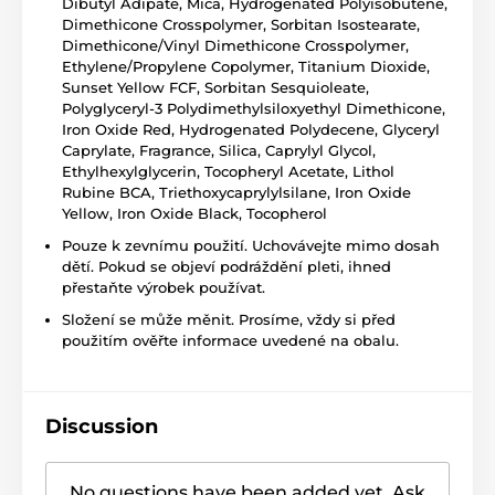
Dibutyl Adipate, Mica, Hydrogenated Polyisobutene,
Dimethicone Crosspolymer, Sorbitan Isostearate,
Dimethicone/Vinyl Dimethicone Crosspolymer,
Ethylene/Propylene Copolymer, Titanium Dioxide,
Sunset Yellow FCF, Sorbitan Sesquioleate,
Polyglyceryl-3 Polydimethylsiloxyethyl Dimethicone,
Iron Oxide Red, Hydrogenated Polydecene, Glyceryl
Caprylate, Fragrance, Silica, Caprylyl Glycol,
Ethylhexylglycerin, Tocopheryl Acetate, Lithol
Rubine BCA, Triethoxycaprylylsilane, Iron Oxide
Yellow, Iron Oxide Black, Tocopherol
Pouze k zevnímu použití. Uchovávejte mimo dosah
dětí. Pokud se objeví podráždění pleti, ihned
přestaňte výrobek používat.
Složení se může měnit. Prosíme, vždy si před
použitím ověřte informace uvedené na obalu.
Discussion
No questions have been added yet. Ask