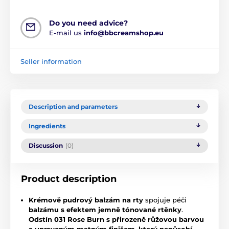
Do you need advice?
E-mail us
info@bbcreamshop.eu
Seller information
Description and parameters
Ingredients
Discussion
(0)
Product description
Krémově pudrový balzám na rty
spojuje péči
balzámu s efektem jemně tónované rtěnky
.
Odstín 031 Rose Burn s přirozeně růžovou barvou
a upraveným matným finišem, který nepůsobí