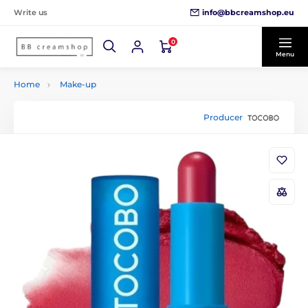
info@bbcreamshop.eu
Write us
0
Menu
Home
Make-up
Producer