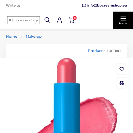
info@bbcreamshop.eu
Write us
0
Menu
Home
Make-up
Producer