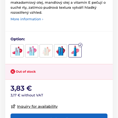
makadamiový olej, mandlový olej a vitamín E pečují o
suché rty, zatímco pudrová textura vytváří hladký
rozostřený vzhled.
More information ›
Option:
Out of stock
3,83 €
3,17 € without VAT
Inquiry for availability