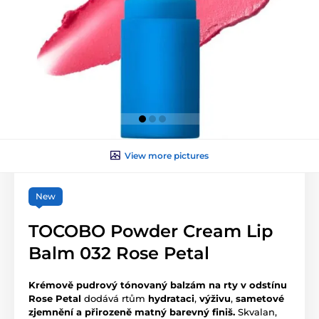
View more pictures
New
TOCOBO Powder Cream Lip
Balm 032 Rose Petal
Krémově pudrový tónovaný balzám na rty v odstínu
Rose Petal
dodává rtům
hydrataci
,
výživu
,
sametové
zjemnění
a přirozeně matný barevný finiš.
Skvalan,