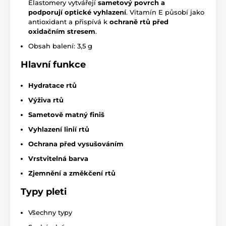
Elastomery vytvářejí
sametový povrch a
podporují optické vyhlazení
. Vitamín E působí jako
antioxidant a přispívá k
ochraně rtů před
oxidačním stresem
.
Obsah balení: 3,5 g
Hlavní funkce
Hydratace rtů
Výživa rtů
Sametově matný finiš
Vyhlazení linií rtů
Ochrana před vysušováním
Vrstvitelná barva
Zjemnění a změkčení rtů
Typy pleti
Všechny typy