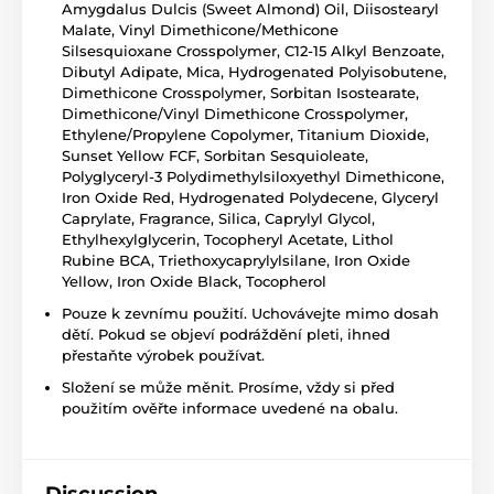
Amygdalus Dulcis (Sweet Almond) Oil, Diisostearyl
Malate, Vinyl Dimethicone/Methicone
Silsesquioxane Crosspolymer, C12-15 Alkyl Benzoate,
Dibutyl Adipate, Mica, Hydrogenated Polyisobutene,
Dimethicone Crosspolymer, Sorbitan Isostearate,
Dimethicone/Vinyl Dimethicone Crosspolymer,
Ethylene/Propylene Copolymer, Titanium Dioxide,
Sunset Yellow FCF, Sorbitan Sesquioleate,
Polyglyceryl-3 Polydimethylsiloxyethyl Dimethicone,
Iron Oxide Red, Hydrogenated Polydecene, Glyceryl
Caprylate, Fragrance, Silica, Caprylyl Glycol,
Ethylhexylglycerin, Tocopheryl Acetate, Lithol
Rubine BCA, Triethoxycaprylylsilane, Iron Oxide
Yellow, Iron Oxide Black, Tocopherol
Pouze k zevnímu použití. Uchovávejte mimo dosah
dětí. Pokud se objeví podráždění pleti, ihned
přestaňte výrobek používat.
Složení se může měnit. Prosíme, vždy si před
použitím ověřte informace uvedené na obalu.