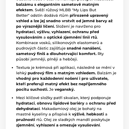
balzámu s elegantním sametově matným
efektem
. Svěží růžový MLBB "My Lips But
Better" odstín dodává rtům
přirozeně upravený
vzhled a lze jej snadno vrstvit od jemné barvy až
po výraznější líčení.
Složení je navrženo pro
hydrataci
,
výživu
,
vyhlazení
,
ochranu před
vysušováním
a
optické zjemnění linií rtů
.
Kombinace vosků, silikonových elastomerů a
pudrových částic zajišťuje
snadné nanášení,
sametový finiš a dlouhotrvající komfort.
Rty
působí jemněji, plněji a hebčeji.
Textura je krémová při aplikaci, následně se mění v
lehký
pudrový film s matným vzhledem.
Balzám je
vhodný pro každodenní nošení i pro uživatele,
kteří preferují matný efekt bez nepříjemného
pocitu suchosti.
Je
veganský.
Mezi klíčové složky patří skvalan, který podporuje
hydrataci
,
obnovu lipidové bariéry
a
ochranu před
dehydratací
. Makadamiový olej je bohatý na
mastné kyseliny a přispívá k
výživě
,
hebkosti
a
pružnosti
rtů. Olej ze sladkých mandlí poskytuje
zjemnění
,
vyhla
zení a omezuje vysušování
.