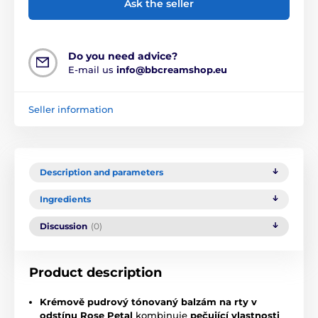
Ask the seller
Do you need advice?
E-mail us
info@bbcreamshop.eu
Seller information
Description and parameters
Ingredients
Discussion
(0)
Product description
Krémově pudrový tónovaný balzám na rty v
odstínu Rose Petal
kombinuje
pečující vlastnosti