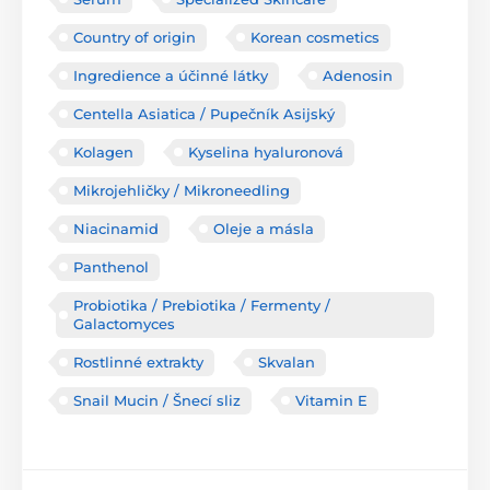
Country of origin
Korean cosmetics
Ingredience a účinné látky
Adenosin
Centella Asiatica / Pupečník Asijský
Kolagen
Kyselina hyaluronová
Mikrojehličky / Mikroneedling
Niacinamid
Oleje a másla
Panthenol
Probiotika / Prebiotika / Fermenty /
Galactomyces
Rostlinné extrakty
Skvalan
Snail Mucin / Šnecí sliz
Vitamin E