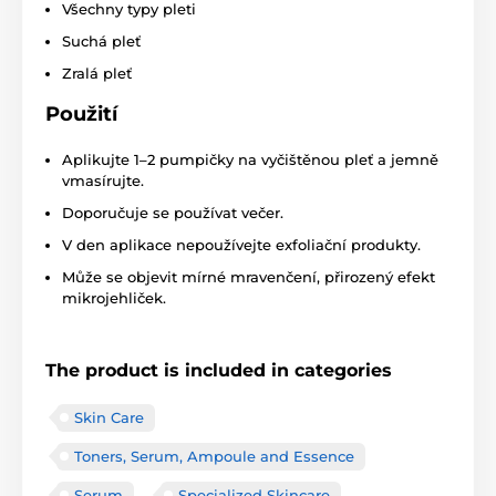
Všechny typy pleti
Suchá pleť
Zralá pleť
Použití
Aplikujte 1–2 pumpičky na vyčištěnou pleť a jemně
vmasírujte.
Doporučuje se používat večer.
V den aplikace nepoužívejte exfoliační produkty.
Může se objevit mírné mravenčení, přirozený efekt
mikrojehliček.
The product is included in categories
Skin Care
Toners, Serum, Ampoule and Essence
Serum
Specialized Skincare