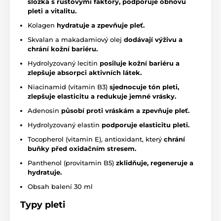
složka s růstovými faktory, podporuje obnovu
pleti a vitalitu.
Kolagen
hydratuje a zpevňuje pleť.
Skvalan a makadamiový olej
dodávají výživu a
chrání kožní bariéru.
Hydrolyzovaný lecitin
posiluje kožní bariéru a
zlepšuje absorpci aktivních látek.
Niacinamid (vitamin B3)
sjednocuje tón pleti,
zlepšuje elasticitu a redukuje jemné vrásky.
Adenosin
působí proti vráskám a zpevňuje pleť.
Hydrolyzovaný elastin
podporuje elasticitu pleti.
Tocopherol (vitamin E), antioxidant, který
chrání
buňky před oxidačním stresem.
Panthenol (provitamin B5)
zklidňuje, regeneruje a
hydratuje.
Obsah balení 30 ml
Typy pleti