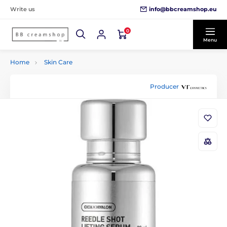
info@bbcreamshop.eu
Write us
0
Menu
Home
Skin Care
Producer