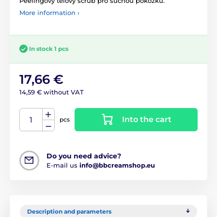
Peelingový tělový scrub pro suchou pokožku.
More information ›
In stock 1 pcs
17,66 €
14,59 € without VAT
Into the cart
pcs
Do you need advice?
E-mail us
info@bbcreamshop.eu
Description and parameters