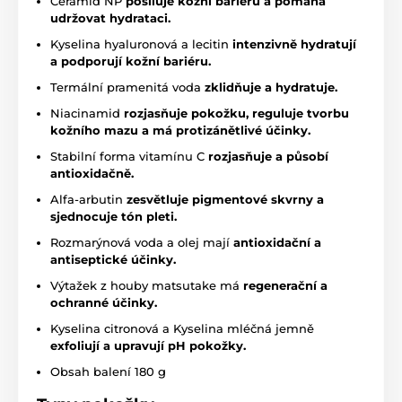
Ceramid NP
posiluje kožní bariéru a pomáhá
udržovat hydrataci.
Kyselina hyaluronová a lecitin
intenzivně hydratují
a podporují kožní bariéru.
Termální pramenitá voda
zklidňuje a hydratuje.
Niacinamid
rozjasňuje pokožku, reguluje tvorbu
kožního mazu a má protizánětlivé účinky.
Stabilní forma vitamínu C
rozjasňuje a působí
antioxidačně.
Alfa-arbutin
zesvětluje pigmentové skvrny a
sjednocuje tón pleti.
Rozmarýnová voda a olej mají
antioxidační a
antiseptické účinky.
Výtažek z houby matsutake má
regenerační a
ochranné účinky.
Kyselina citronová a Kyselina mléčná jemně
exfoliují a upravují pH pokožky.
Obsah balení 180 g