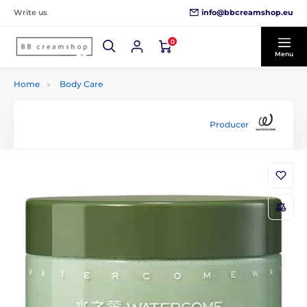
info@bbcreamshop.eu
Write us
0
Menu
Home
Body Care
Producer