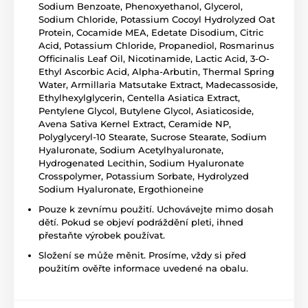
Sodium Benzoate, Phenoxyethanol, Glycerol,
Sodium Chloride, Potassium Cocoyl Hydrolyzed Oat
Protein, Cocamide MEA, Edetate Disodium, Citric
Acid, Potassium Chloride, Propanediol, Rosmarinus
Officinalis Leaf Oil, Nicotinamide, Lactic Acid, 3-O-
Ethyl Ascorbic Acid, Alpha-Arbutin, Thermal Spring
Water, Armillaria Matsutake Extract, Madecassoside,
Ethylhexylglycerin, Centella Asiatica Extract,
Pentylene Glycol, Butylene Glycol, Asiaticoside,
Avena Sativa Kernel Extract, Ceramide NP,
Polyglyceryl-10 Stearate, Sucrose Stearate, Sodium
Hyaluronate, Sodium Acetylhyaluronate,
Hydrogenated Lecithin, Sodium Hyaluronate
Crosspolymer, Potassium Sorbate, Hydrolyzed
Sodium Hyaluronate, Ergothioneine
Pouze k zevnímu použití. Uchovávejte mimo dosah
dětí. Pokud se objeví podráždění pleti, ihned
přestaňte výrobek používat.
Složení se může měnit. Prosíme, vždy si před
použitím ověřte informace uvedené na obalu.