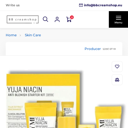
info@bbcreamshop.eu
Write us
0
Menu
Home
Skin Care
Producer