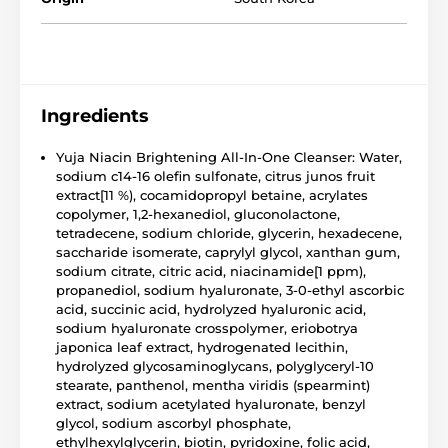
Ingredients
Yuja Niacin Brightening All-In-One Cleanser: Water,
sodium c14-16 olefin sulfonate, citrus junos fruit
extract[11 %), cocamidopropyl betaine, acrylates
copolymer, 1,2-hexanediol, gluconolactone,
tetradecene, sodium chloride, glycerin, hexadecene,
saccharide isomerate, caprylyl glycol, xanthan gum,
sodium citrate, citric acid, niacinamide[1 ppm),
propanediol, sodium hyaluronate, 3-0-ethyl ascorbic
acid, succinic acid, hydrolyzed hyaluronic acid,
sodium hyaluronate crosspolymer, eriobotrya
japonica leaf extract, hydrogenated lecithin,
hydrolyzed glycosaminoglycans, polyglyceryl-10
stearate, panthenol, mentha viridis (spearmint)
extract, sodium acetylated hyaluronate, benzyl
glycol, sodium ascorbyl phosphate,
ethylhexylglycerin, biotin, pyridoxine, folic acid,