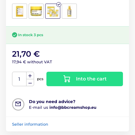
In stock 3 pcs
21,70 €
17,94 € without VAT
Into the cart
pcs
Do you need advice?
E-mail us
info@bbcreamshop.eu
Seller information