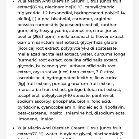
Yuja Niacin Anti Blemish Serum: Citrus junos fruit
extract[83 %), niacinamide[10 %], caprylic/capric
triglyceride, 1,2-hexanediol, hydrogenated poly[c6-14
olefin], [-]-alpha-bisabolol, carbomer, arginine,
brassica campestris [rapeseed) seed oil, xanthan
gum, ethylhexylglycerin, adenosine, citrus junos
peel oil[293.1 ppm), mella azadirachta flower extract,
ocimum sanctum leaf extract, glycyrrhiza glabra
[licorice] root extract, polyglyceryl-3 diisostearate,
melia azadirachta leaf extract, water, curcuma longa
[turmeric) root extract, corallina officinalis extract,
glycerin, butylene glycol, althaea officinalis root
extract, oryza sativa [rice] bran extract, 3-0-ethyl
ascorbic acid, hydrogenated lecithin, ficus carica
[fig] fruit extract, punica granatum fruit extract,
morus alba fruit extract, ginkgo biloba nut extract,
tocopherol, polyglyceryl-10 stearate, panthenol,
sodium ascorbyl phosphate, biotin, folic acid,
pyridoxine, cyanocobalamin, linoleic acid, riboflavin,
beta-carotene, inositol, thiamine hci, disodium edta,
limonene, linalool.
Yuja Niacin Anti Blemish Cream: Citrus junos fruit
extract(70 %], water, butylene glycol, niacinamide(5