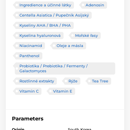
Ingredience a účinné látky
Adenosin
Centella Asiatica / Pupečník Asijský
Kyseliny AHA / BHA / PHA
Kyselina hyaluronová
Mořské řasy
Niacinamid
Oleje a másla
Panthenol
Probiotika / Prebiotika / Fermenty /
Galactomyces
Rostlinné extrakty
Rýže
Tea Tree
Vitamin C
Vitamin E
Parameters
Origin
South Korea