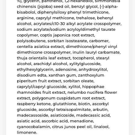
%), glycerin, panthenol, 1,2-hexanediol, simmondsia
chinensis (jojoba) seed oil, benzyl glycol, [-]-alpha-
bisabolol, diphenylsiloxy phenyl trimethicone,
arginine, caprylyl methicone, trehalose, behenyl
alcohol, acrylates/c10-30 alkyl acrylate crosspolymer,
sodium acrylate/sodium acryloyldimethyl taurate
copolymer, coptis japonica root extract,
polyisobutene, sorbitan isostearate, carbomer,
centella asiatica extract, dimethicone/phenyl vinyl
dimethicone crosspolymer, inulin lauryl carbamate,
thuja orientalis leaf extract, tocopherol, stearyl
alcohol, arachidyl alcohol, xylitylglucoside,
ethylhexylglycerin, adenosine, anhydroxylitol,
disodium edta, xanthan gum, zanthoxylum
piperitum fruit extract, sorbitan oleate,
caprylyl/capryl glucoside, xylitol, hippophae
rhamnoides fruit extract, nelumbo nucifera flower
extract, polygonum cuspidatum root extract,
raspberry ketone, glutathione, biotin, ascorbyl
glucoside, ascorbyl tetraisopalmitate, arbutin,
madecassoside, asiaticoside, madecassic acid,
asiatic acid, ascorbic acid, menadione,
cyanocobalamin, citrus junos peel oil, linalool,
limonene.