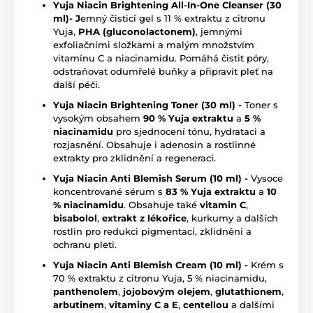
Yuja Niacin Brightening All-In-One Cleanser (30
ml)- J
emný čisticí gel s 11 % extraktu z citronu
Yuja,
PHA (gluconolactonem)
, jemnými
exfoliačními složkami a malým množstvím
vitamínu C a niacinamidu. Pomáhá čistit póry,
odstraňovat odumřelé buňky a připravit pleť na
další péči.
Yuja Niacin Brightening Toner (30 ml) -
Toner s
vysokým obsahem
90 % Yuja extraktu
a
5 %
niacinamidu
pro sjednocení tónu, hydrataci a
rozjasnění. Obsahuje i adenosin a rostlinné
extrakty pro zklidnění a regeneraci.
Yuja Niacin Anti Blemish Serum (10 ml) -
Vysoce
koncentrované sérum s
83 % Yuja extraktu
a
10
% niacinamidu
. Obsahuje také
vitamin C
,
bisabolol
,
extrakt z lékořice
, kurkumy a dalších
rostlin pro redukci pigmentací, zklidnění a
ochranu pleti.
Yuja Niacin Anti Blemish Cream (10 ml) -
Krém s
70 % extraktu z citronu Yuja, 5 % niacinamidu,
panthenolem
,
jojobovým olejem
,
glutathionem
,
arbutinem
,
vitaminy C a E
,
centellou
a dalšími