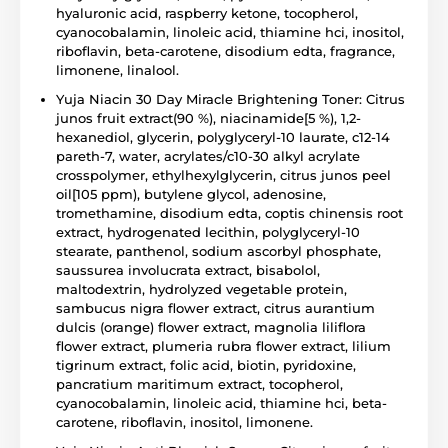
hyaluronic acid, raspberry ketone, tocopherol,
cyanocobalamin, linoleic acid, thiamine hci, inositol,
riboflavin, beta-carotene, disodium edta, fragrance,
limonene, linalool.
Yuja Niacin 30 Day Miracle Brightening Toner: Citrus
junos fruit extract(90 %), niacinamide[5 %), 1,2-
hexanediol, glycerin, polyglyceryl-10 laurate, c12-14
pareth-7, water, acrylates/c10-30 alkyl acrylate
crosspolymer, ethylhexylglycerin, citrus junos peel
oil[105 ppm), butylene glycol, adenosine,
tromethamine, disodium edta, coptis chinensis root
extract, hydrogenated lecithin, polyglyceryl-10
stearate, panthenol, sodium ascorbyl phosphate,
saussurea involucrata extract, bisabolol,
maltodextrin, hydrolyzed vegetable protein,
sambucus nigra flower extract, citrus aurantium
dulcis (orange) flower extract, magnolia liliflora
flower extract, plumeria rubra flower extract, lilium
tigrinum extract, folic acid, biotin, pyridoxine,
pancratium maritimum extract, tocopherol,
cyanocobalamin, linoleic acid, thiamine hci, beta-
carotene, riboflavin, inositol, limonene.