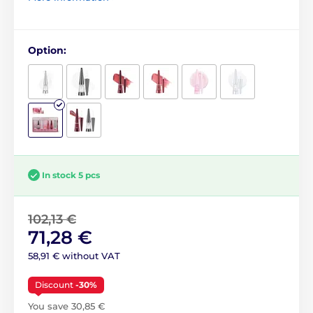
Option:
In stock 5 pcs
102,13 €
71,28 €
58,91 € without VAT
Discount
-30%
You save 30,85 €