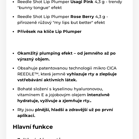
Reedle Shot Lip Plumper
Usagi Pink
4,3 g - trendy
"bunny tongue" efekt
Reedle Shot Lip Plumper
Rose Berry
4,3 g -
přirozeně růžový "my lips but better" efekt
Přívěsek na klíče Lip Plumper
Okamžitý plumping efekt – od jemného až po
výrazný objem.
Obsahuje patentovanou technologii mikro CICA
REEDLE™, která jemně
vyhlazuje rty a zlepšuje
vstřebávání aktivních látek.
Bohaté složení s kyselinou hyaluronovou,
vitamínem E a jojobovým olejem
intenzivně
hydratuje, vyživuje a zjemňuje rty..
Rty jsou
plnější, hladší a zdravější už po první
aplikaci.
Hlavní funkce