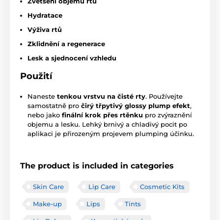
Zvětšení objemu rtů
Hydratace
Výživa rtů
Zklidnění a regenerace
Lesk a sjednocení vzhledu
Použití
Naneste
tenkou vrstvu na čisté rty
. Používejte
samostatně pro
čirý třpytivý glossy plump efekt
,
nebo jako
finální krok přes rtěnku
pro zvýraznění
objemu a lesku. Lehký brnivý a chladivý pocit po
aplikaci je přirozeným projevem plumping účinku.
The product is included in categories
Skin Care
Lip Care
Cosmetic Kits
Make-up
Lips
Tints