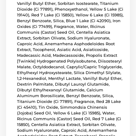
Vanillyl Butyl Ether, Sorbitan Isostearate, Titanium
Dioxide (Ci 77891), Phenoxyethanol, Yellow 5 Lake (Ci
19140), Red 7 Lake (Ci 15850), Yellow 6 Lake (Ci 15985),
Benzyl Benzoate, Silica, Blue 1 Lake (Ci 42090), Iron
Oxides (Ci 77499), Fragrance, Water, Ricinus
Communis (Castor) Seed Oil, Centella Asiatica
Extract, Sorbitan Olivate, Sodium Hyaluronate,
Caproic Acid, Anemarrhena Asphodeloides Root
Extract, Tocopherol, Asiatic Acid, Asiaticoside,
Madecassic Acid, Madecassoside, Propolis Extract
[Twinkle] Hydrogenated Polyisobutene, Diisostearyl
Malate, Octyldodecanol, Caprylic/Capric Triglyceride,
Ethylhexyl Hydroxystearate, Silica Dimethyl Silylate,
1,2-Hexanediol, Menthyl Lactate, Vanillyl Butyl Ether,
Dextrin Palmitate, Dibutyl Lauroyl Glutamide,
Dibutyl Ethylhexanoyl Glutamide, Calcium
Aluminum Borosilicate, Benzyl Benzoate, Silica,
Titanium Dioxide (Ci 77891), Fragrance, Red 28 Lake
(Ci 45410), Tin Oxide, Simmondsia Chinensis
(Jojoba) Seed Oil, Yellow 6 Lake (Ci 15985), Water,
Ricinus Communis (Castor) Seed Oil, Red 7 Lake (Ci
15850), Centella Asiatica Extract, Sorbitan Olivate,
Sodium Hyaluronate, Caproic Acid, Anemarrhena
Asphodeloides Root Extract, Tocopherol, Propolis