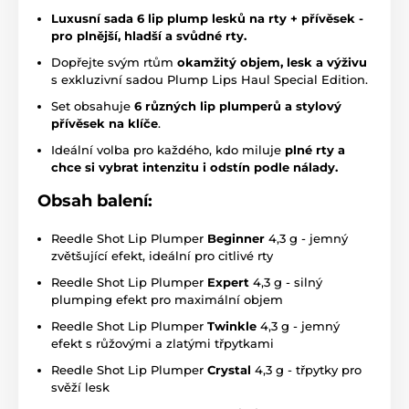
Luxusní sada 6 lip plump lesků na rty + přívěsek -
pro plnější, hladší a svůdné rty.
Dopřejte svým rtům
okamžitý objem, lesk a výživu
s exkluzivní sadou Plump Lips Haul Special Edition.
Set obsahuje
6 různých lip plumpe
rů a stylový
přívěsek na klíče
.
Ideální volba pro každého, kdo miluje
plné rty a
chce si vybrat intenzitu i odstín podle nálady.
Obsah balení:
Reedle Shot Lip Plumper
Beginner
4,3 g - jemný
zvětšující efekt, ideální pro citlivé rty
Reedle Shot Lip Plumper
Expert
4,3 g - silný
plumping efekt pro maximální objem
Reedle Shot Lip Plumper
Twinkle
4,3 g - jemný
efekt s růžovými a zlatými třpytkami
Reedle Shot Lip Plumper
Crystal
4,3 g - třpytky pro
svěží lesk