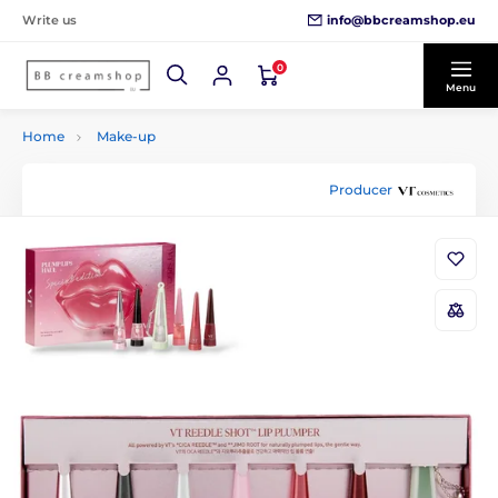
info@bbcreamshop.eu
Write us
0
Menu
Home
Make-up
Producer