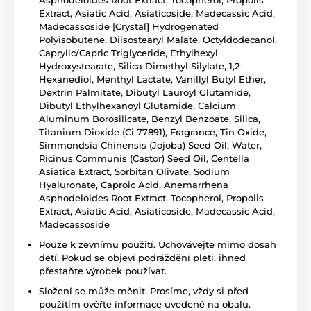
Extract, Asiatic Acid, Asiaticoside, Madecassic Acid,
Madecassoside [Crystal] Hydrogenated
Polyisobutene, Diisostearyl Malate, Octyldodecanol,
Caprylic/Capric Triglyceride, Ethylhexyl
Hydroxystearate, Silica Dimethyl Silylate, 1,2-
Hexanediol, Menthyl Lactate, Vanillyl Butyl Ether,
Dextrin Palmitate, Dibutyl Lauroyl Glutamide,
Dibutyl Ethylhexanoyl Glutamide, Calcium
Aluminum Borosilicate, Benzyl Benzoate, Silica,
Titanium Dioxide (Ci 77891), Fragrance, Tin Oxide,
Simmondsia Chinensis (Jojoba) Seed Oil, Water,
Ricinus Communis (Castor) Seed Oil, Centella
Asiatica Extract, Sorbitan Olivate, Sodium
Hyaluronate, Caproic Acid, Anemarrhena
Asphodeloides Root Extract, Tocopherol, Propolis
Extract, Asiatic Acid, Asiaticoside, Madecassic Acid,
Madecassoside
Pouze k zevnímu použití. Uchovávejte mimo dosah
dětí. Pokud se objeví podráždění pleti, ihned
přestaňte výrobek používat.
Složení se může měnit. Prosíme, vždy si před
použitím ověřte informace uvedené na obalu.