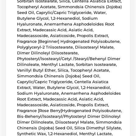
Sorbitan Isostearate, Silica, Centella Asiatica Extract,
Tocopheryl Acetate, Simmondsia Chinensis (Jojoba)
Seed Oil, Caprylic/Capric Triglyceride, Water,
Butylene Glycol, 1,2-Hexanediol, Sodium
Hyaluronate, Anemarrhena Asphodeloides Root
Extract, Madecassic Acid, Asiatic Acid,
Madecassoside, Asiaticoside, Propolis Extract,
Fragrance [Beginner] Hydrogenated Polyisobutene,
Polyglyceryl-2 Triisostearate, Diisostearyl Malate,
Dimer Dilinoleyl Diisostearate,
Phytosteryl/Isostearyl/Cetyl /Stearyl/Behenyl Dimer
Dilinoleate, Menthyl Lactate, Sorbitan Isostearate,
Vanillyl Butyl Ether, Silica, Tocopheryl Acetate,
Simmondsia Chinensis (Jojoba) Seed Oil,
Caprylic/Capric Triglyceride, Centella Asiatica
Extract, Water, Butylene Glycol, 1,2-Hexanediol,
Sodium Hyaluronate, Anemarrhena Asphodeloides
Root Extract, Madecassic Acid, Asiatic Acid,
Madecassoside, Asiaticoside, Propolis Extract,
Fragrance [Rose Berry]Hydrogenated Polyisobutene,
Bis-Behenyl/Isostearyl/Phytosteryl Dimer Dilinoleyl
Dimer Dilinoleate, Diisostearyl Malate, Simmondsia
Chinensis (Jojoba) Seed Oil, Silica Dimethyl Silylate,
Synthetic Wax, 1,2-Hexanediol, Menthyl Lactate,