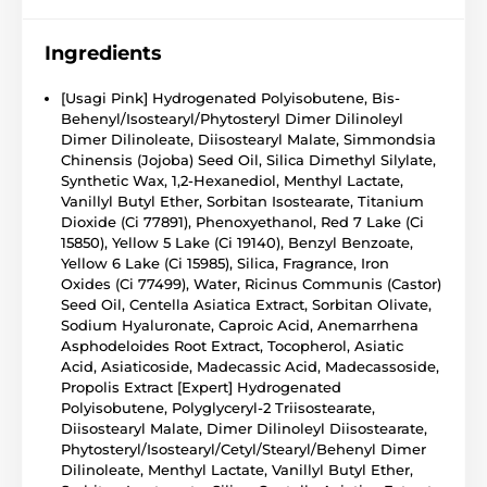
Ingredients
[Usagi Pink] Hydrogenated Polyisobutene, Bis-
Behenyl/Isostearyl/Phytosteryl Dimer Dilinoleyl
Dimer Dilinoleate, Diisostearyl Malate, Simmondsia
Chinensis (Jojoba) Seed Oil, Silica Dimethyl Silylate,
Synthetic Wax, 1,2-Hexanediol, Menthyl Lactate,
Vanillyl Butyl Ether, Sorbitan Isostearate, Titanium
Dioxide (Ci 77891), Phenoxyethanol, Red 7 Lake (Ci
15850), Yellow 5 Lake (Ci 19140), Benzyl Benzoate,
Yellow 6 Lake (Ci 15985), Silica, Fragrance, Iron
Oxides (Ci 77499), Water, Ricinus Communis (Castor)
Seed Oil, Centella Asiatica Extract, Sorbitan Olivate,
Sodium Hyaluronate, Caproic Acid, Anemarrhena
Asphodeloides Root Extract, Tocopherol, Asiatic
Acid, Asiaticoside, Madecassic Acid, Madecassoside,
Propolis Extract [Expert] Hydrogenated
Polyisobutene, Polyglyceryl-2 Triisostearate,
Diisostearyl Malate, Dimer Dilinoleyl Diisostearate,
Phytosteryl/Isostearyl/Cetyl/Stearyl/Behenyl Dimer
Dilinoleate, Menthyl Lactate, Vanillyl Butyl Ether,