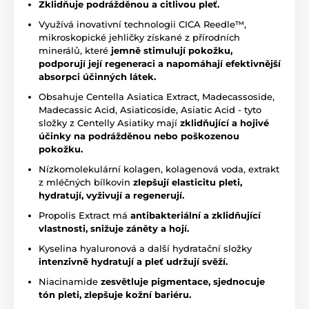
Zklidňuje podrážděnou a citlivou pleť.
Využívá inovativní technologii CICA Reedle™,
mikroskopické jehličky získané z přírodních
minerálů, které
jemně stimulují pokožku,
podporují její regeneraci a napomáhají efektivnější
absorpci účinných látek.
Obsahuje Centella Asiatica Extract, Madecassoside,
Madecassic Acid, Asiaticoside, Asiatic Acid - tyto
složky z Centelly Asiatiky mají
zklidňující a hojivé
účinky na podrážděnou nebo poškozenou
pokožku.
Nízkomolekulární kolagen, kolagenová voda, extrakt
z mléčných bílkovin
zlepšují elasticitu pleti,
hydratují, vyživují a regenerují.
Propolis Extract má
antibakteriální a zklidňující
vlastnosti, snižuje záněty a hojí.
Kyselina hyaluronová a další hydratační složky
intenzivně hydratují a pleť udržují svěží.
Niacinamide
zesvětluje pigmentace, sjednocuje
tón pleti, zlepšuje kožní bariéru.