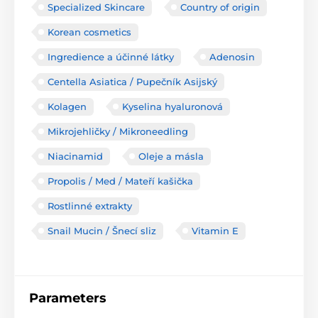
Specialized Skincare
Country of origin
Korean cosmetics
Ingredience a účinné látky
Adenosin
Centella Asiatica / Pupečník Asijský
Kolagen
Kyselina hyaluronová
Mikrojehličky / Mikroneedling
Niacinamid
Oleje a másla
Propolis / Med / Mateří kašička
Rostlinné extrakty
Snail Mucin / Šnecí sliz
Vitamin E
Parameters