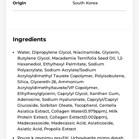
Origin
South Korea
Ingredients
Water, Dipropylene Glycol, Niacinamide, Glycerin,
Butylene Glycol, Macadamia Ternifolia Seed Oil, 1,2-
Hexanediol, Ethylhexyl Palmitate, Sodium
Polyacrylate, Sodium Acrylate/Sodium
Acryloyldimethyl Taurate Copolymer, Polyisobutene,
Silica, Glycereth-26, Ammonium
Acryloyldimethyltaurate/VP Copolymer,
Ethylhexylglycerin, Caprylyl Glycol, Xanthan Gum,
Adenosine, Sodium Hyaluronate, Caprylyl/Capryl
Glucoside, Sorbitan Oleate, Tocopherol, Centella
Asiatica Extract, Collagen Water(0.979ppm), Milk
Protein Extract, Collagen Extract(0.002ppm),
Madecassoside, Madecassic Acid, Asiaticoside,
Asiatic Acid, Propolis Extract
Pouze k zevnímu použití. Uchovávejte mimo dosah