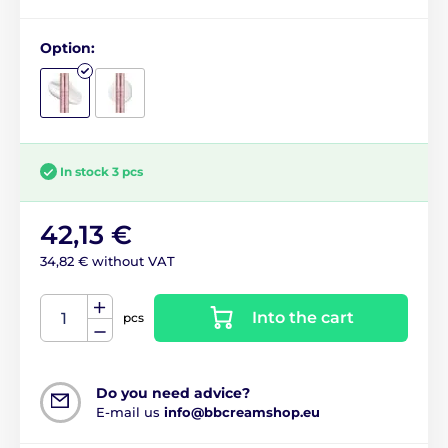
Option:
In stock 3 pcs
42,13 €
34,82 € without VAT
Into the cart
pcs
Do you need advice?
E-mail us
info@bbcreamshop.eu