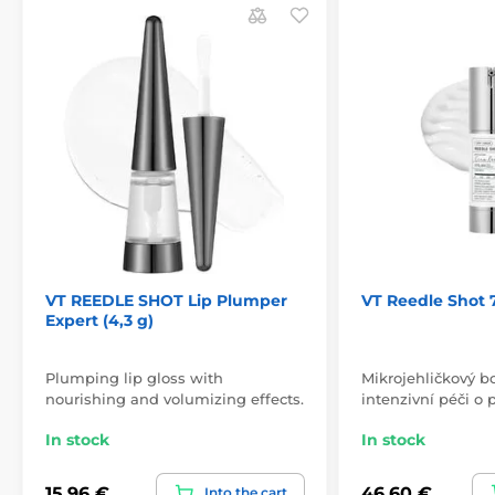
VT REEDLE SHOT Lip Plumper
VT Reedle Shot 
Expert (4,3 g)
Plumping lip gloss with
Mikrojehličkový b
nourishing and volumizing effects.
intenzivní péči o p
In stock
In stock
15,96 €
46,60 €
Into the cart