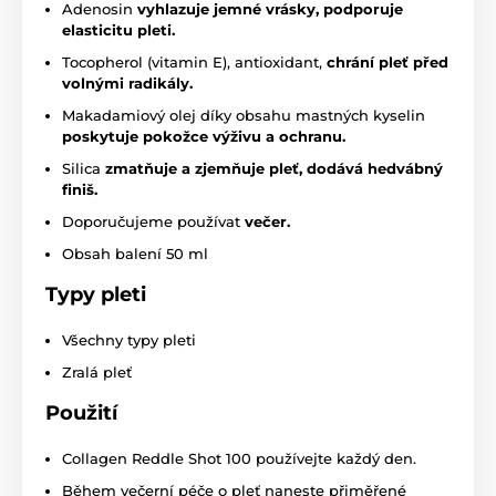
Adenosin
vyhlazuje jemné vrásky, podporuje
elasticitu pleti.
Tocopherol (vitamin E), antioxidant,
chrání pleť před
volnými radikály.
Makadamiový olej díky obsahu mastných kyselin
poskytuje pokožce výživu a ochranu.
Silica
zmatňuje a zjemňuje pleť, dodává hedvábný
finiš.
Doporučujeme používat
večer.
Obsah balení 50 ml
Typy pleti
Všechny typy pleti
Zralá pleť
Použití
Collagen Reddle Shot 100 používejte každý den.
Během večerní péče o pleť naneste přiměřené