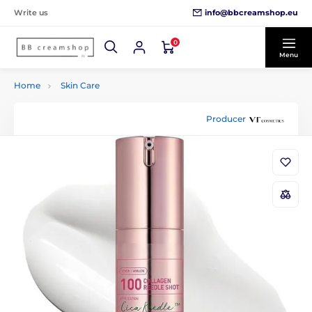
info@bbcreamshop.eu
Write us
0
Menu
Home
Skin Care
Producer