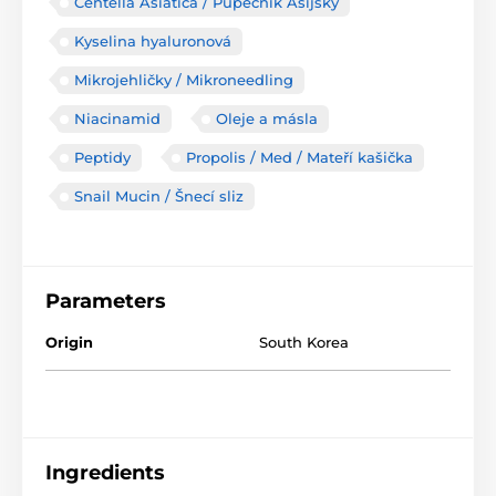
Centella Asiatica / Pupečník Asijský
Kyselina hyaluronová
Mikrojehličky / Mikroneedling
Niacinamid
Oleje a másla
Peptidy
Propolis / Med / Mateří kašička
Snail Mucin / Šnecí sliz
Parameters
Origin
South Korea
Ingredients