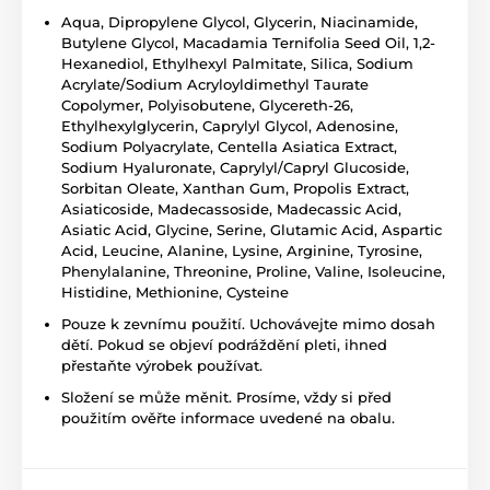
Aqua, Dipropylene Glycol, Glycerin, Niacinamide,
Butylene Glycol, Macadamia Ternifolia Seed Oil, 1,2-
Hexanediol, Ethylhexyl Palmitate, Silica, Sodium
Acrylate/Sodium Acryloyldimethyl Taurate
Copolymer, Polyisobutene, Glycereth-26,
Ethylhexylglycerin, Caprylyl Glycol, Adenosine,
Sodium Polyacrylate, Centella Asiatica Extract,
Sodium Hyaluronate, Caprylyl/Capryl Glucoside,
Sorbitan Oleate, Xanthan Gum, Propolis Extract,
Asiaticoside, Madecassoside, Madecassic Acid,
Asiatic Acid, Glycine, Serine, Glutamic Acid, Aspartic
Acid, Leucine, Alanine, Lysine, Arginine, Tyrosine,
Phenylalanine, Threonine, Proline, Valine, Isoleucine,
Histidine, Methionine, Cysteine
Pouze k zevnímu použití. Uchovávejte mimo dosah
dětí. Pokud se objeví podráždění pleti, ihned
přestaňte výrobek používat.
Složení se může měnit. Prosíme, vždy si před
použitím ověřte informace uvedené na obalu.