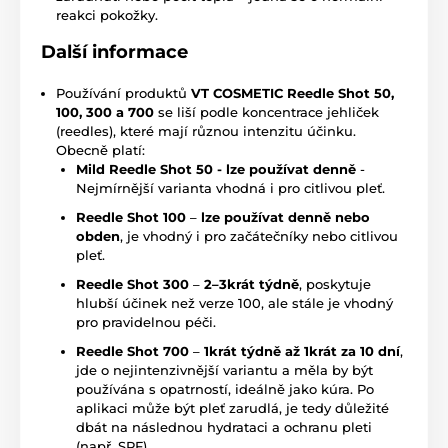
reakci pokožky.
Další informace
Používání produktů
VT COSMETIC Reedle Shot 50,
100, 300 a 700
se liší podle koncentrace jehliček
(reedles), které mají různou intenzitu účinku.
Obecně platí:
Mild Reedle Shot 50 - lze používat denně
-
Nejmírnější varianta vhodná i pro citlivou pleť.
Reedle Shot 100
–
lze používat denně nebo
obden
, je vhodný i pro začátečníky nebo citlivou
pleť.
Reedle Shot 300
–
2–3krát týdně
, poskytuje
hlubší účinek než verze 100, ale stále je vhodný
pro pravidelnou péči.
Reedle Shot 700
–
1krát týdně až 1krát za 10 dní
,
jde o nejintenzivnější variantu a měla by být
používána s opatrností, ideálně jako kúra. Po
aplikaci může být pleť zarudlá, je tedy důležité
dbát na následnou hydrataci a ochranu pleti
(např. SPF).