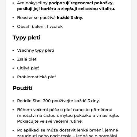
Aminokyseliny
podporují regeneraci pokožky,
posilují její bariéru a zlepšují celkovou vitalitu.
Booster se používá
každé 3 dny.
Obsah balení: 1 vzorek
Typy pleti
Všechny typy pleti
Zralá pleť
Citlivá pleť
Problematická pleť
Použití
Reddle Shot 300 používejte každé 3 dny.
Během večerní péče o pleť naneste přiměřené
množství na čistou umytou pokožku a vmasírujte.
Pokračujte ve své večerní rutině.
Po aplikaci se může dostavit lehké brnění, jemné
zarudnutí nebo pocit tepla – jedná se o normální