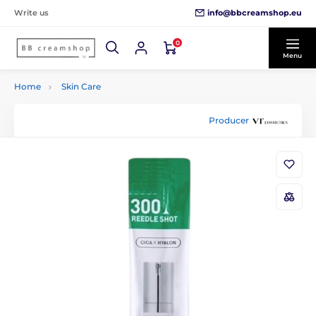
info@bbcreamshop.eu
Write us
0
Menu
Home
Skin Care
Producer