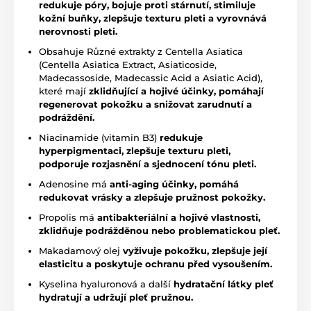
redukuje póry, bojuje proti stárnutí, stimiluje
kožní buňky, zlepšuje texturu pleti a vyrovnává
nerovnosti pleti.
Obsahuje Různé extrakty z Centella Asiatica
(Centella Asiatica Extract, Asiaticoside,
Madecassoside, Madecassic Acid a Asiatic Acid),
které mají
zklidňující a hojivé účinky, pomáhají
regenerovat pokožku a snižovat zarudnutí a
podráždění.
Niacinamide (vitamin B3)
redukuje
hyperpigmentaci, zlepšuje texturu pleti,
podporuje rozjasnění a sjednocení tónu pleti.
Adenosine má
anti-aging účinky, pomáhá
redukovat vrásky a zlepšuje pružnost pokožky.
Propolis má
antibakteriální a hojivé vlastnosti,
zklidňuje podrážděnou nebo problematickou pleť.
Makadamový olej
vyživuje pokožku, zlepšuje její
elasticitu a poskytuje ochranu před vysoušením.
Kyselina hyaluronová a další
hydratační látky pleť
hydratují a udržují pleť pružnou.