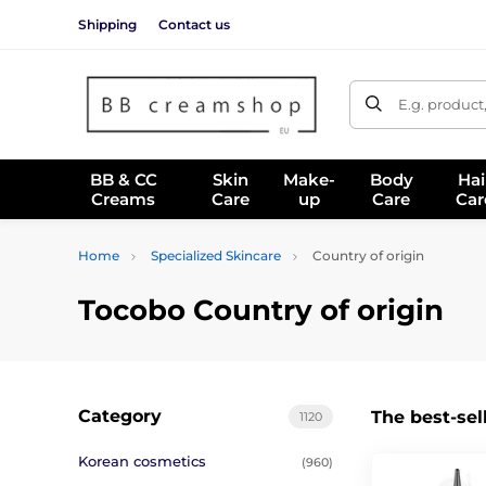
Shipping
Contact us
E.g. product
BB & CC
Skin
Make-
Body
Hai
Creams
Care
up
Care
Car
Home
Specialized Skincare
Country of origin
Tocobo Country of origin
Category
The best-sel
1120
Korean cosmetics
(960)