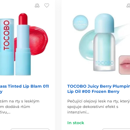
ss Tinted Lip Blam 011
TOCOBO Juicy Berry Plumpi
ry
Lip Oil #00 Frozen Berry
zám na rty s lesklým
Pečující olejový lesk na rty, který
šem dodává rtům
spojuje dekorativní efekt s
živu,…
intenzivní…
In stock