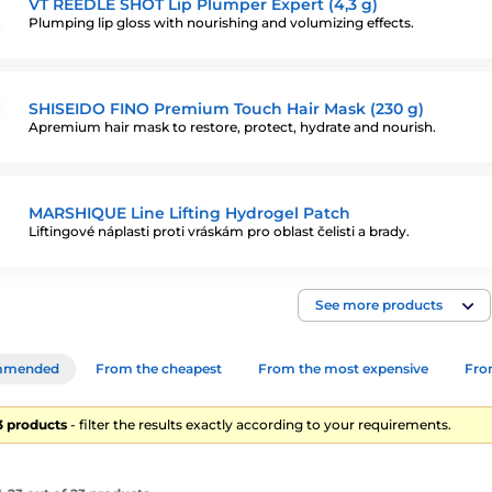
VT REEDLE SHOT Lip Plumper Expert (4,3 g)
Plumping lip gloss with nourishing and volumizing effects.
SHISEIDO FINO Premium Touch Hair Mask (230 g)
Apremium hair mask to restore, protect, hydrate and nourish.
MARSHIQUE Line Lifting Hydrogel Patch
Liftingové náplasti proti vráskám pro oblast čelisti a brady.
See more products
mmended
From the cheapest
From the most expensive
From
23 products
- filter the results exactly according to your requirements.