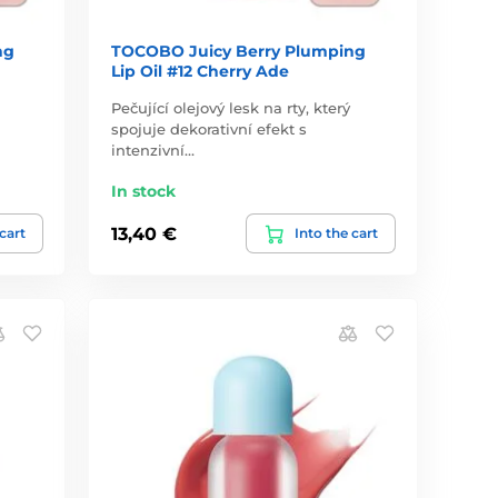
ng
TOCOBO Juicy Berry Plumping
Lip Oil #12 Cherry Ade
Pečující olejový lesk na rty, který
spojuje dekorativní efekt s
intenzivní…
In stock
13,40 €
 cart
Into the cart