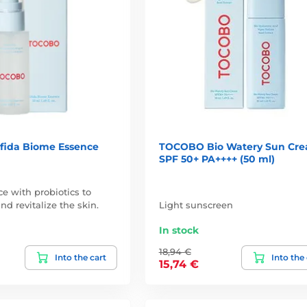
ida Biome Essence
TOCOBO Bio Watery Sun Cr
SPF 50+ PA++++ (50 ml)
ce with probiotics to
nd revitalize the skin.
Light sunscreen
In stock
18,94 €
Into the cart
Into the
15,74 €