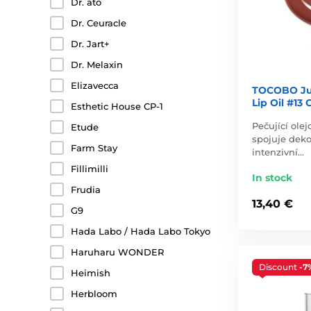
Dr. ato
Dr. Ceuracle
Dr. Jart+
Dr. Melaxin
Elizavecca
TOCOBO Jui
Lip Oil #13
Esthetic House CP-1
Pečující olej
Etude
spojuje dekor
Farm Stay
intenzivní…
Fillimilli
In stock
Frudia
13,40 €
G9
Hada Labo / Hada Labo Tokyo
Haruharu WONDER
Discount
-7
Heimish
Herbloom