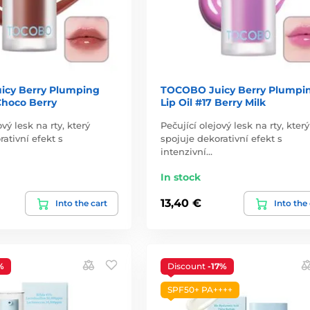
cy Berry Plumping
TOCOBO Juicy Berry Plumpi
 Choco Berry
Lip Oil #17 Berry Milk
ový lesk na rty, který
Pečující olejový lesk na rty, který
ativní efekt s
spojuje dekorativní efekt s
intenzivní…
In stock
13,40 €
Into the cart
Into the
%
Discount
-17%
SPF50+ PA++++