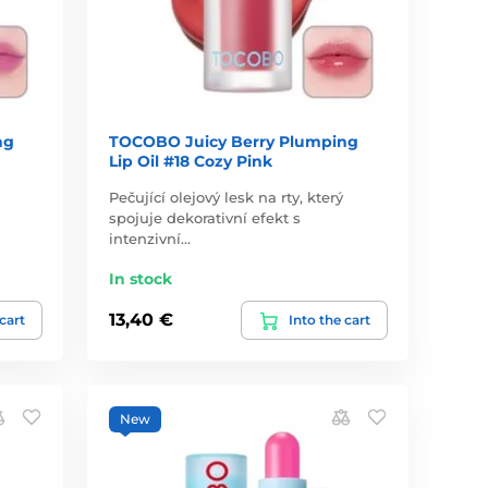
ng
TOCOBO Juicy Berry Plumping
Lip Oil #18 Cozy Pink
Pečující olejový lesk na rty, který
spojuje dekorativní efekt s
intenzivní…
In stock
13,40 €
 cart
Into the cart
New