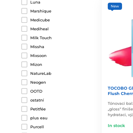
Luna
New
Marshique
Medicube
Mediheal
Milk Touch
Missha
Mixsoon
Mizon
NatureLab
Neogen
TOCOBO Gla
OOTD
Flush Cher
ostatní
Tónovací bal
Petitfée
„gloss“ fini
hydrataci, vý
plus eau
In stock
Purcell