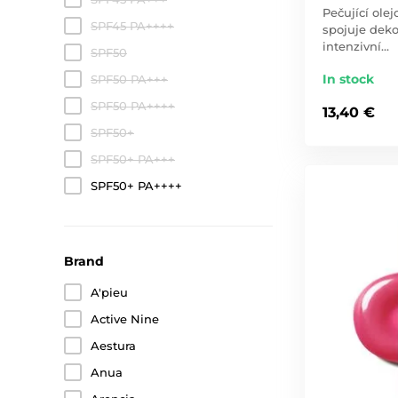
Pečující olej
SPF45 PA++++
spojuje dekor
intenzivní…
SPF50
In stock
SPF50 PA+++
SPF50 PA++++
13,40 €
SPF50+
SPF50+ PA+++
SPF50+ PA++++
Brand
A'pieu
Active Nine
Aestura
Anua