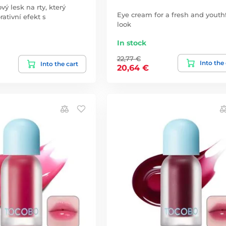
ový lesk na rty, který
Eye cream for a fresh and youth
ativní efekt s
look
In stock
22,77 €
Into the
Into the cart
20,64 €