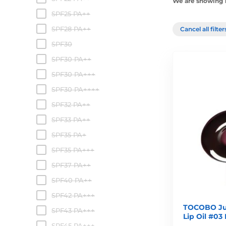
We are showing 1
SPF25 PA++
SPF28 PA++
Cancel all filte
SPF30
SPF30 PA++
SPF30 PA+++
SPF30 PA++++
SPF32 PA++
SPF33 PA++
SPF35 PA+
SPF35 PA+++
SPF37 PA++
SPF40 PA++
SPF42 PA+++
TOCOBO Jui
SPF43 PA+++
Lip Oil #03
SPF45 PA+++