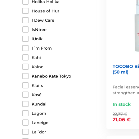
Holika Holika
House of Hur
I Dew Care
IsNtree
iUnik
I´m From
Kahi
TOCOBO Bif
Kaine
(50 ml)
Kanebo Kate Tokyo
Klairs
Facial essen
strengthen a
Kosé
In stock
Kundal
Lagom
22,77 €
21,06 €
Laneige
La´dor