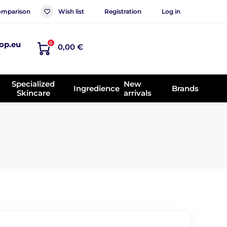
mparison
Wish list
Registration
Log in
op.eu
0
0,00 €
Specialized
New
Ingredience
Brands
Skincare
arrivals