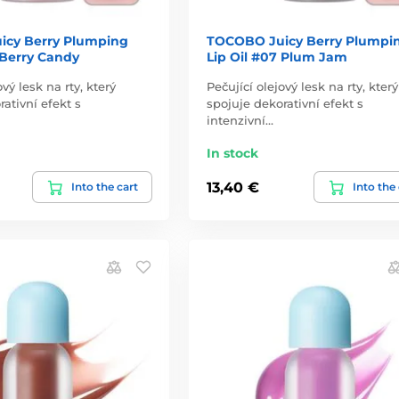
cy Berry Plumping
TOCOBO Juicy Berry Plumpi
 Berry Candy
Lip Oil #07 Plum Jam
ový lesk na rty, který
Pečující olejový lesk na rty, který
ativní efekt s
spojuje dekorativní efekt s
intenzivní…
In stock
13,40 €
Into the cart
Into the