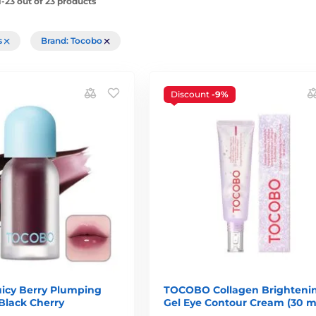
-23 out of 23 products
rs
Brand: Tocobo
Discount
-9%
cy Berry Plumping
TOCOBO Collagen Brighteni
 Black Cherry
Gel Eye Contour Cream (30 m