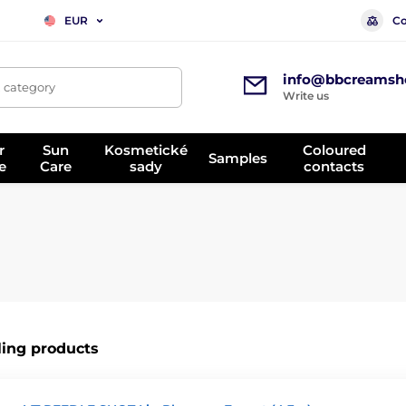
Co
EUR
info@bbcreamsh
, category
Write us
r
Sun
Kosmetické
Coloured
Samples
e
Care
sady
contacts
ling products