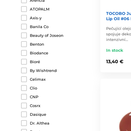
Arencia
ATOPALM
TOCOBO Jui
Axis-y
Lip Oil #06
Banila Co
Pečující olej
spojuje dekor
Beauty of Joseon
intenzivní…
Benton
In stock
Biodance
13,40 €
Bioré
By Wishtrend
Celimax
Clio
CNP
Cosrx
Dasique
Dr. Althea