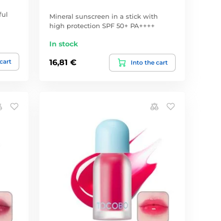
ful
Mineral sunscreen in a stick with
high protection SPF 50+ PA++++
In stock
 cart
16,81 €
Into the cart