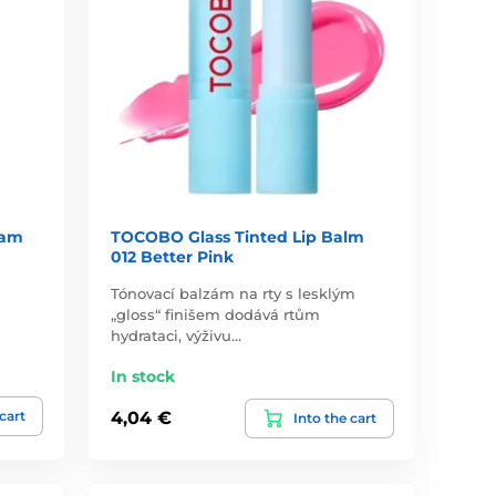
eam
TOCOBO Glass Tinted Lip Balm
012 Better Pink
Tónovací balzám na rty s lesklým
„gloss“ finišem dodává rtům
hydrataci, výživu…
In stock
 cart
4,04 €
Into the cart