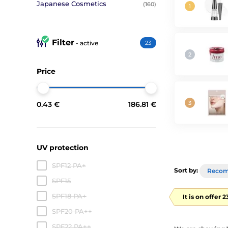
Japanese Cosmetics
(160)
Filter
- active
23
Price
0.43 €
186.81 €
UV protection
SPF12 PA+
Sort by:
Reco
SPF15
SPF18 PA+
It is on offer 
SPF20 PA++
SPF22 PA++