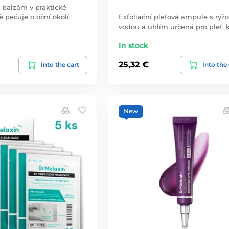
 balzám v praktické
ě pečuje o oční okolí,
Exfoliační pleťová ampule s rýž
vodou a uhlím určená pro pleť, 
In stock
25,32 €
Into the cart
Into the
New