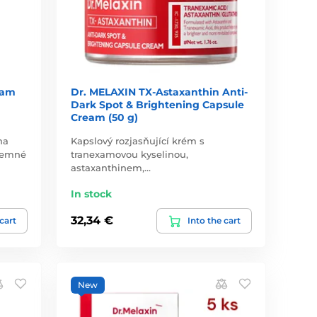
eam
Dr. MELAXIN TX-Astaxanthin Anti-
Dark Spot & Brightening Capsule
Cream (50 g)
na
Kapslový rozjasňující krém s
 jemné
tranexamovou kyselinou,
astaxanthinem,…
In stock
32,34 €
 cart
Into the cart
New