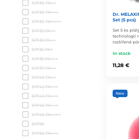
SPF30 PA++
SPF30 PA+++
Dr. MELAXI
Set (5 pcs)
SPF30 PA++++
Set 5 ks plá
SPF32 PA++
technologií m
SPF33 PA++
rozšířené pó
SPF35 PA+
In stock
SPF35 PA+++
11,28 €
SPF37 PA++
SPF40 PA++
SPF42 PA+++
New
SPF43 PA+++
SPF45 PA+++
SPF45 PA++++
SPF50
SPF50 PA+++