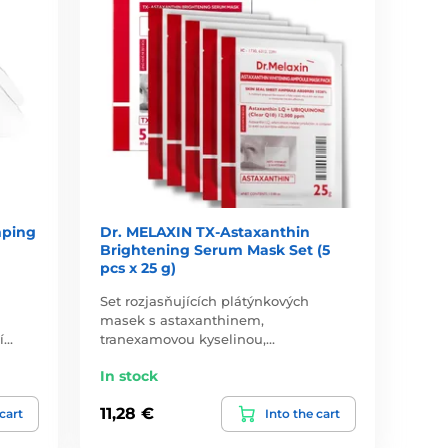
mping
Dr. MELAXIN TX-Astaxanthin
Brightening Serum Mask Set (5
pcs x 25 g)
Set rozjasňujících plátýnkových
masek s astaxanthinem,
í…
tranexamovou kyselinou,…
In stock
11,28 €
 cart
Into the cart