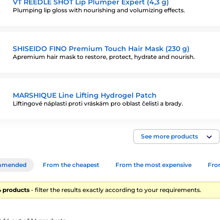
VT REEDLE SHOT Lip Plumper Expert (4,3 g)
Plumping lip gloss with nourishing and volumizing effects.
SHISEIDO FINO Premium Touch Hair Mask (230 g)
Apremium hair mask to restore, protect, hydrate and nourish.
MARSHIQUE Line Lifting Hydrogel Patch
Liftingové náplasti proti vráskám pro oblast čelisti a brady.
See more products
mmended
From the cheapest
From the most expensive
From
14 products
- filter the results exactly according to your requirements.