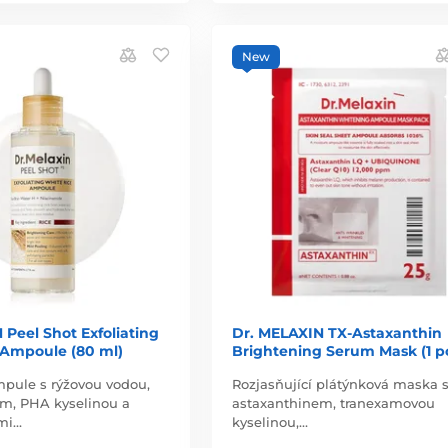
New
Peel Shot Exfoliating
Dr. MELAXIN TX-Astaxanthin
 Ampoule (80 ml)
Brightening Serum Mask (1 p
mpule s rýžovou vodou,
Rozjasňující plátýnková maska 
m, PHA kyselinou a
astaxanthinem, tranexamovou
mi…
kyselinou,…