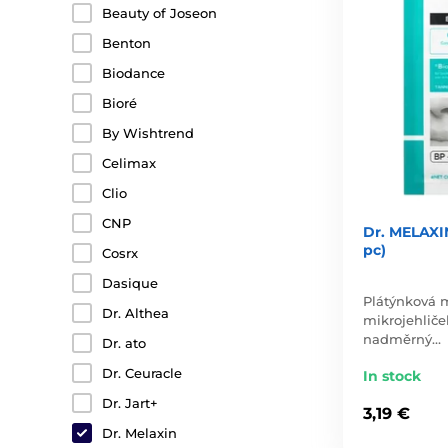
Beauty of Joseon
Benton
Biodance
Bioré
By Wishtrend
Celimax
Clio
CNP
Dr. MELAXIN
pc)
Cosrx
Dasique
Plátýnková m
Dr. Althea
mikrojehliček
nadměrný…
Dr. ato
Dr. Ceuracle
In stock
Dr. Jart+
3,19 €
Dr. Melaxin