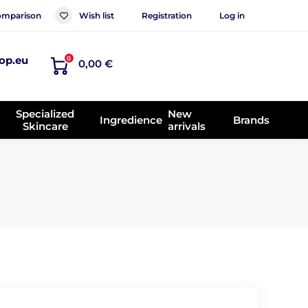
mparison
Wish list
Registration
Log in
op.eu
0
0,00 €
Specialized
New
Ingredience
Brands
Skincare
arrivals