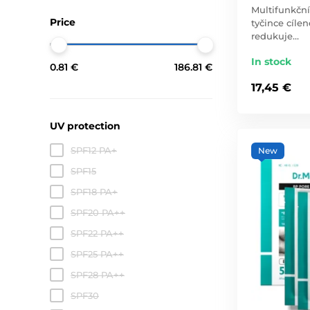
Multifunkční
Price
tyčince cílen
redukuje…
In stock
0.81 €
186.81 €
17,45 €
UV protection
SPF12 PA+
New
SPF15
SPF18 PA+
SPF20 PA++
SPF22 PA++
SPF25 PA++
SPF28 PA++
SPF30