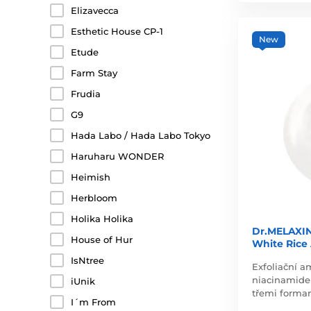
Elizavecca
Esthetic House CP-1
New
Etude
Farm Stay
Frudia
G9
Hada Labo / Hada Labo Tokyo
Haruharu WONDER
Heimish
Herbloom
Holika Holika
Dr.MELAXIN 
House of Hur
White Rice
IsNtree
Exfoliační a
niacinamide
iUnik
třemi forma
I´m From