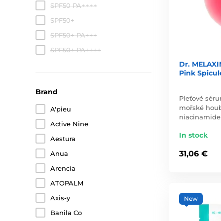
SPF50 PA++++
SPF50+
SPF50+ PA+++
SPF50+ PA++++
Dr. MELAXI
Pink Spicul
Brand
Pleťové séru
mořské houb
A'pieu
niacinamid
Active Nine
In stock
Aestura
31,06 €
Anua
Arencia
ATOPALM
Axis-y
New
Banila Co