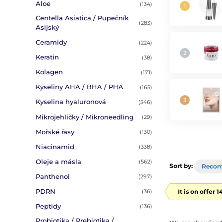
Aloe
(134)
Centella Asiatica / Pupečník
(283)
Asijský
Ceramidy
(224)
Keratin
(38)
Kolagen
(171)
Kyseliny AHA / BHA / PHA
(165)
Kyselina hyaluronová
(546)
Mikrojehličky / Mikroneedling
(29)
Mořské řasy
(130)
Niacinamid
(338)
Oleje a másla
(562)
Sort by:
Reco
Panthenol
(297)
PDRN
It is on offer 
(36)
Peptidy
(136)
Probiotika / Prebiotika /