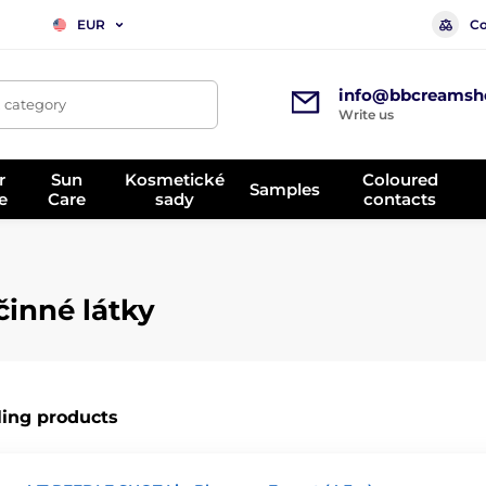
Co
EUR
info@bbcreamsh
, category
Write us
r
Sun
Kosmetické
Coloured
Samples
e
Care
sady
contacts
činné látky
ling products