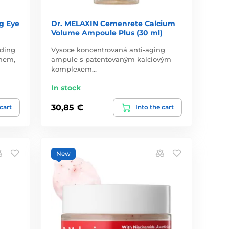
g Eye
Dr. MELAXIN Cemenrete Calcium
Volume Ampoule Plus (30 ml)
nding
Vysoce koncentrovaná anti-aging
inem,
ampule s patentovaným kalciovým
komplexem…
In stock
30,85 €
 cart
Into the cart
New