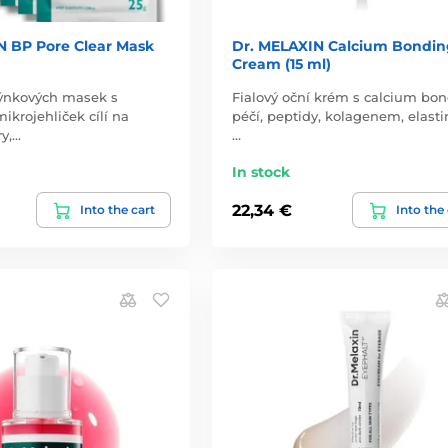
N BP Pore Clear Mask
Dr. MELAXIN Calcium Bondin
Cream (15 ml)
týnkových masek s
Fialový oční krém s calcium bo
ikrojehliček cílí na
péčí, peptidy, kolagenem, elast
ry,…
…
In stock
22,34 €
Into the cart
Into the