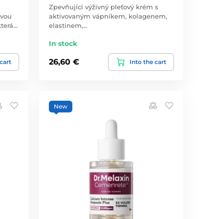
Zpevňující výživný pleťový krém s
ovou
aktivovaným vápníkem, kolagenem,
která…
elastinem,…
In stock
26,60 €
 cart
Into the cart
New