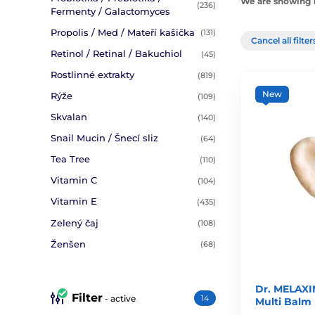
We are showing 1
(236)
Fermenty / Galactomyces
Propolis / Med / Mateří kašička
(131)
Cancel all filte
Retinol / Retinal / Bakuchiol
(45)
Rostlinné extrakty
(819)
New
Rýže
(109)
Skvalan
(140)
Snail Mucin / Šnecí sliz
(64)
Tea Tree
(110)
Vitamin C
(104)
Vitamin E
(435)
Zelený čaj
(108)
Ženšen
(68)
Dr. MELAXI
Filter
- active
14
Multi Balm