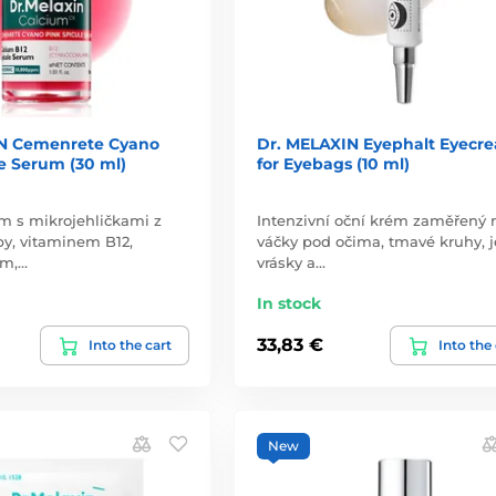
N Cemenrete Cyano
Dr. MELAXIN Eyephalt Eyecr
e Serum (30 ml)
for Eyebags (10 ml)
m s mikrojehličkami z
Intenzivní oční krém zaměřený 
y, vitaminem B12,
váčky pod očima, tmavé kruhy,
em,…
vrásky a…
In stock
33,83 €
Into the cart
Into the
New