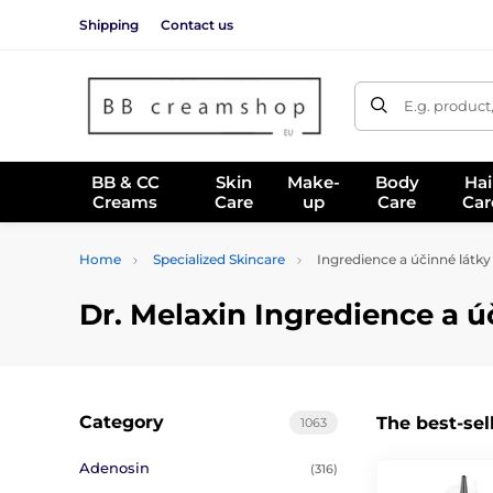
Shipping
Contact us
E.g. product
BB & CC
Skin
Make-
Body
Hai
Creams
Care
up
Care
Car
Home
Specialized Skincare
Ingredience a účinné látky
Dr. Melaxin Ingredience a ú
Category
The best-sel
1063
Adenosin
(316)