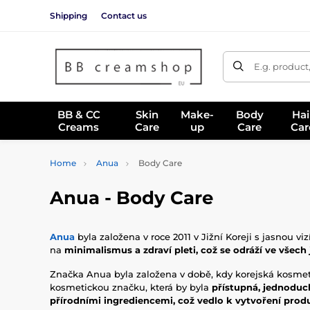
Shipping
Contact us
E.g. product
BB & CC
Skin
Make-
Body
Hai
Creams
Care
up
Care
Car
Home
Anua
Body Care
Anua - Body Care
Anua
byla založena v roce 2011 v Jižní Koreji s jasnou vi
na
minimalismus a zdraví pleti, což se odráží ve všech
Značka Anua byla založena v době, kdy korejská kosmetika
kosmetickou značku, která by byla
přístupná, jednoduc
přírodními ingrediencemi, což vedlo k vytvoření produk