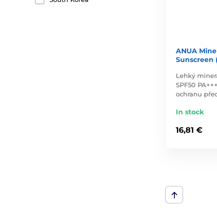
ANUA Miner
Sunscreen 
Lehký miner
SPF50 PA+++
ochranu pře
In stock
16,81 €