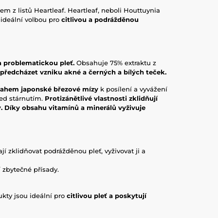
tem z listů Heartleaf. Heartleaf, neboli Houttuynia
 ideální volbou pro
citlivou a podrážděnou
a problematickou pleť.
Obsahuje 75% extraktu z
k předcházet vzniku akné a černých a bílých teček.
sahem japonské březové mízy
k posílení a vyvážení
řed stárnutím.
Protizánětlivé vlastnosti zklidňují
y. Díky obsahu vitamínů a minerálů vyživuje
í zklidňovat podrážděnou pleť, vyživovat ji a
 zbytečné přísady.
ukty jsou ideální pro
citlivou pleť a poskytují