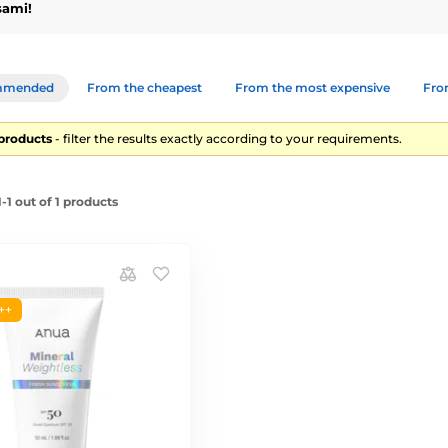
sami!
mmended
From the cheapest
From the most expensive
From
1 products
- filter the results exactly according to your requirements.
1 out of 1 products
++