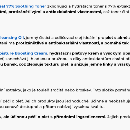
eaf 77% Soothing Toner
zklidňující a hydratační toner s 77% extrak
cími, protizánětlivými a antioxidačními vlastnostmi,
což toner činí
leansing Oil
,
jemný čisticí a odličovací olej ideální pro
pleť s akné 
 která má
protizánětlivé a antibakteriální vlastnosti, a pomáhá ta
oisture Boosting Cream
,
hydratační pleťový krém s vysokým ob
eť, zanechává ji hladkou a pružnou, a díky antioxidantům chrání p
 buněk, což zlepšuje texturu pleti a snižuje jemné linky a vrásk
 extrakty, jako je touleň srdčitá nebo broskev. Tyto složky pomáhaj
péči o pleť. Jejich produkty jsou jednoduché, účinné a neobsahují
u cenově dostupné a přitom nabízejí vysokou kvalitu.
 ale účinnou péči o pleť s přírodními ingrediencemi.
Jejich prod