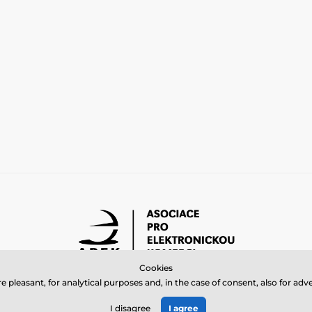
Cookies
 pleasant, for analytical purposes and, in the case of consent, also for a
© 2026 www.bbcreamshop.eu ⦁ E-shop created by
SIMPLIA.cz
I disagree
I agree