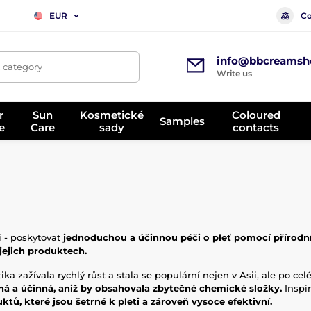
Co
EUR
info@bbcreamsh
, category
Write us
r
Sun
Kosmetické
Coloured
Samples
e
Care
sady
contacts
zí - poskytovat
jednoduchou a účinnou péči o pleť pomocí přírodní
 jejich produktech.
 zažívala rychlý růst a stala se populární nejen v Asii, ale po cel
há a účinná, aniž by obsahovala zbytečné chemické složky.
Inspi
tů, které jsou šetrné k pleti a zároveň vysoce efektivní.