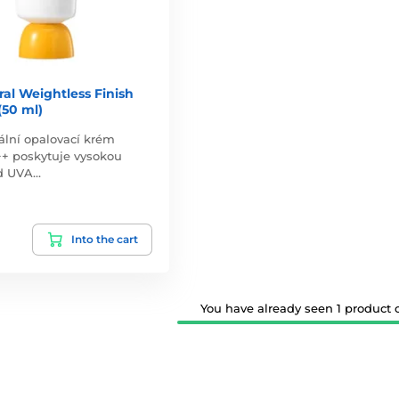
al Weightless Finish
(50 ml)
ální opalovací krém
+ poskytuje vysokou
d UVA…
Into the cart
You have already seen 1 product ou