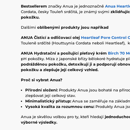
Bestsellerem
značky Anua je jednoznačně
Anua Heartl
Cordata, česky Touleň srdčitá, je známý svými
zklidňují
pokožku.
Dalšími
oblíbenými produkty jsou napříkad
ANUA Čisticí a odličovací
olej
Heartleaf Pore Control C
Touleně srdčité (Houttuynia Cordata neboli Heartleaf),
ANUA Hydratační a posilující pleťový krém
Birch 70 M
pH pokožky. Míza z japonské břízy bělokoré hydratuje pl
podrážděnou pokožku, detoxikují ji a podporují obnovu
pokožku a zlepšuje její celkový vzhled.
Proč si vybrat Anua?
Přírodní složení:
Produkty Anua jsou bohaté na přírodní
zlepšovat její celkový stav.
Minimalistický přístup:
Anua se zaměřuje na základní 
Vysoká kvalita za rozumnou cenu:
Produkty Anua jso
Anua je skvělou volbou pro ty, kteří hledají
jednoduchou,
výborné výsledky.