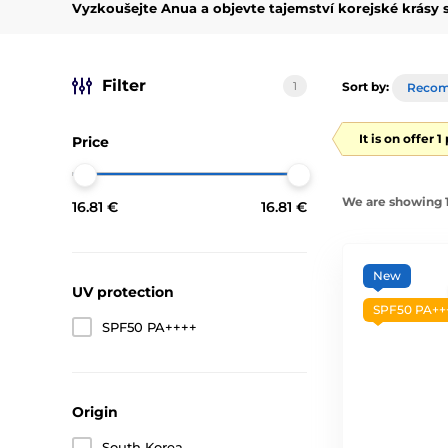
Vyzkoušejte
Anua a objevte tajemství korejské krásy 
Filter
1
Sort by:
Reco
It is on offer 
Price
We are showing 1-
16.81 €
16.81 €
New
UV protection
SPF50 PA++
SPF50 PA++++
Origin
South Korea