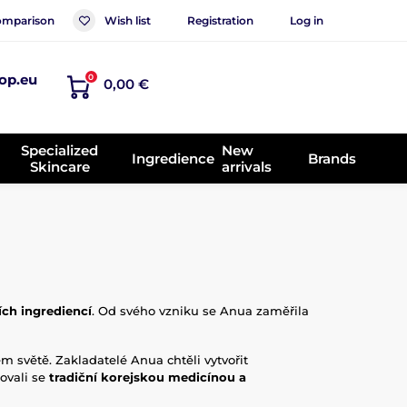
mparison
Wish list
Registration
Log in
op.eu
0
0,00 €
Specialized
New
Ingredience
Brands
Skincare
arrivals
ch ingrediencí
. Od svého vzniku se Anua zaměřila
ém světě. Zakladatelé Anua chtěli vytvořit
rovali se
tradiční korejskou medicínou a