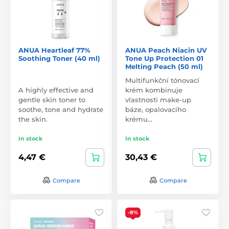
ANUA Heartleaf 77%
ANUA Peach Niacin UV
Soothing Toner (40 ml)
Tone Up Protection 01
Melting Peach (50 ml)
Multifunkční tónovací
A highly effective and
krém kombinuje
gentle skin toner to
vlastnosti make-up
soothe, tone and hydrate
báze, opalovacího
the skin.
krému…
In stock
In stock
4,47 €
30,43 €
Compare
Compare
-8%