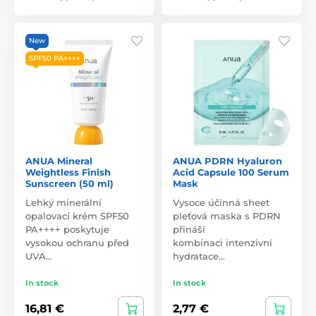
New
SPF50 PA++++
ANUA Mineral
ANUA PDRN Hyaluron
Weightless Finish
Acid Capsule 100 Serum
Sunscreen (50 ml)
Mask
Lehký minerální
Vysoce účinná sheet
opalovací krém SPF50
pleťová maska s PDRN
PA++++ poskytuje
přináší
vysokou ochranu před
kombinaci intenzivní
UVA…
hydratace…
In stock
In stock
16,81 €
2,77 €