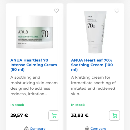
ANUA Heartleaf 70
ANUA Heartleaf 70%
Intense Calming Cream
Soothing Cream (100
(50 ml)
ml)
A soothing and
A knitting cream for
moisturizing skin cream
immediate soothing of
designed to address
irritated and reddened
redness, irritation…
skin.
In stock
In stock
29,57 €
33,83 €
Compare
Compare