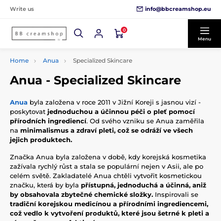
info@bbcreamshop.eu
Write us
0
Menu
Home
Anua
Specialized Skincare
Anua - Specialized Skincare
Anua
byla založena v roce 2011 v Jižní Koreji s jasnou vizí -
poskytovat
jednoduchou a účinnou péči o pleť pomocí
přírodních ingrediencí
. Od svého vzniku se Anua zaměřila
na
minimalismus a zdraví pleti, což se odráží ve všech
jejich produktech.
Značka Anua byla založena v době, kdy korejská kosmetika
zažívala rychlý růst a stala se populární nejen v Asii, ale po
celém světě. Zakladatelé Anua chtěli vytvořit kosmetickou
značku, která by byla
přístupná, jednoduchá a účinná, aniž
by obsahovala zbytečné chemické složky.
Inspirovali se
tradiční korejskou medicínou a přírodními ingrediencemi,
což vedlo k vytvoření produktů, které jsou šetrné k pleti a