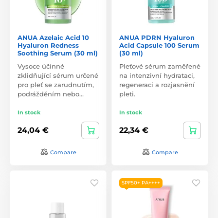
ANUA Azelaic Acid 10
ANUA PDRN Hyaluron
Hyaluron Redness
Acid Capsule 100 Serum
Soothing Serum (30 ml)
(30 ml)
Vysoce účinné
Pleťové sérum zaměřené
zklidňující sérum určené
na intenzivní hydrataci,
pro pleť se zarudnutím,
regeneraci a rozjasnění
podrážděním nebo…
pleti.
In stock
In stock
24,04 €
22,34 €
Compare
Compare
SPF50+ PA++++