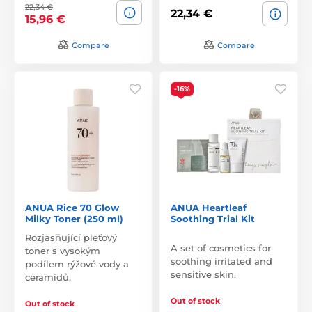
22,34 €
22,34 €
15,96 €
Compare
Compare
-16%
ANUA Rice 70 Glow
ANUA Heartleaf
Milky Toner (250 ml)
Soothing Trial Kit
Rozjasňující pleťový
A set of cosmetics for
toner s vysokým
soothing irritated and
podílem rýžové vody a
sensitive skin.
ceramidů.
Out of stock
Out of stock