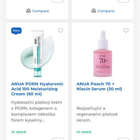
Compare
Compare
New
ANUA PDRN Hyaluronic
ANUA Peach 70 +
Acid 100 Moisturizing
Niacin Serum (30 ml)
Cream (60 ml)
Hydratační pleťový krém
s PDRN, kolagenem a
Rozjasňující a
komplexem několika
regenerační pleťové
forem kyseliny…
sérum.
In stock
In stock