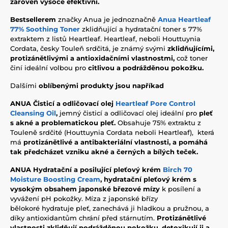
zároveň vysoce efektivní.
Bestsellerem
značky Anua je jednoznačně
Anua Heartleaf
77% Soothing Toner
zklidňující a hydratační toner s 77%
extraktem z listů Heartleaf. Heartleaf, neboli Houttuynia
Cordata, česky Touleň srdčitá, je známý svými
zklidňujícími,
protizánětlivými a antioxidačními vlastnostmi,
což toner
činí ideální volbou pro
citlivou a podrážděnou pokožku.
Dalšími
oblíbenými produkty jsou napříkad
ANUA Čisticí a odličovací
olej
Heartleaf Pore Control
Cleansing Oil
,
jemný čisticí a odličovací olej ideální pro
pleť
s akné a problematickou pleť.
Obsahuje 75% extraktu z
Touleně srdčité (Houttuynia Cordata neboli Heartleaf), která
má
protizánětlivé a antibakteriální vlastnosti, a pomáhá
tak předcházet vzniku akné a černých a bílých teček.
ANUA Hydratační a posilující pleťový krém
Birch 70
Moisture Boosting Cream
,
hydratační pleťový krém s
vysokým obsahem japonské březové mízy
k posílení a
vyvážení pH pokožky. Míza z japonské břízy
bělokoré hydratuje pleť, zanechává ji hladkou a pružnou, a
díky antioxidantům chrání před stárnutím.
Protizánětlivé
vlastnosti zklidňují podrážděnou pokožku, detoxikují ji a