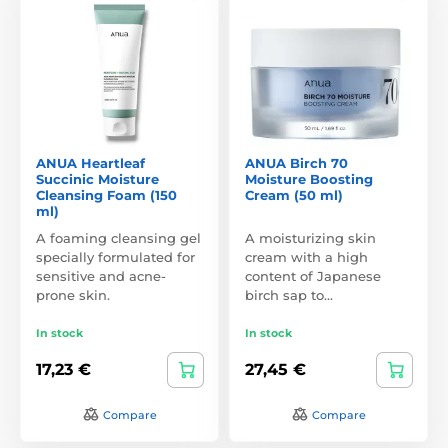
ANUA Heartleaf
ANUA Birch 70
Succinic Moisture
Moisture Boosting
Cleansing Foam (150
Cream (50 ml)
ml)
A foaming cleansing gel
A moisturizing skin
specially formulated for
cream with a high
sensitive and acne-
content of Japanese
prone skin.
birch sap to…
In stock
In stock
17,23 €
27,45 €
Compare
Compare