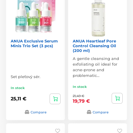
ANUA Exclusive Serum
ANUA Heartleaf Pore
Minis Trio Set (3 pcs)
Control Cleansing Oil
(200 ml)
A gentle cleansing and
exfoliating oil ideal for
acne-prone and
problematic…
Set pleťový sér.
In stock
In stock
21,49 €
25,11 €
19,79 €
Compare
Compare