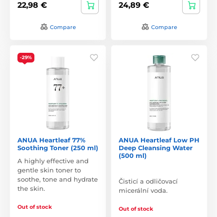
22,98 €
24,89 €
Compare
Compare
-29%
ANUA Heartleaf 77%
ANUA Heartleaf Low PH
Soothing Toner (250 ml)
Deep Cleansing Water
(500 ml)
A highly effective and
gentle skin toner to
soothe, tone and hydrate
Čisticí a odličovací
the skin.
micerální voda.
Out of stock
Out of stock