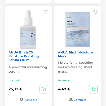
ANUA Birch 70
ANUA Birch Moisture
Moisture Boosting
Mask
Serum (30 ml)
Moisturizing, soothing
A powerful moisturizing
and revitalizing sheet
serum.
mask.
In stock
In stock
25,32 €
4,47 €
Compare
Compare