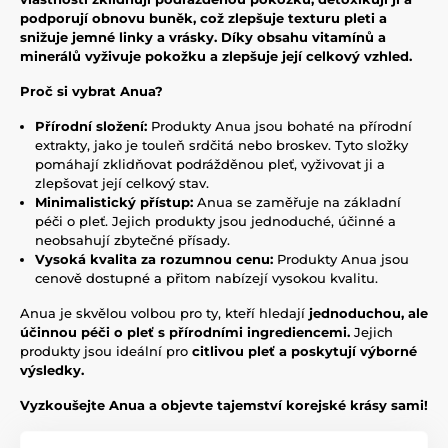
podporují obnovu buněk, což zlepšuje texturu pleti a
snižuje jemné linky a vrásky. Díky obsahu vitamínů a
minerálů vyživuje pokožku a zlepšuje její celkový vzhled.
Proč si vybrat Anua?
Přírodní složení:
Produkty Anua jsou bohaté na přírodní
extrakty, jako je touleň srdčitá nebo broskev. Tyto složky
pomáhají zklidňovat podrážděnou pleť, vyživovat ji a
zlepšovat její celkový stav.
Minimalistický přístup:
Anua se zaměřuje na základní
péči o pleť. Jejich produkty jsou jednoduché, účinné a
neobsahují zbytečné přísady.
Vysoká kvalita za rozumnou cenu:
Produkty Anua jsou
cenově dostupné a přitom nabízejí vysokou kvalitu.
Anua je skvělou volbou pro ty, kteří hledají
jednoduchou, ale
účinnou péči o pleť s přírodními ingrediencemi.
Jejich
produkty jsou ideální pro
citlivou pleť a poskytují výborné
výsledky.
Vyzkoušejte
Anua a objevte tajemství korejské krásy sami!